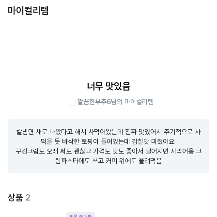
마이컬리템
너무 맛있음
깔끔한부추6
님의 마이컬리템
칼빔면 새로 나왔다고 해서 사먹어봤는데 진짜 맛있어서 주기적으로 사
먹을 듯 바삭한 토핑이 들어있는데 감칠맛 미쳤어요 

쿠킹크림도 오래 써도 괜찮고 가격도 맛도 좋아서 떨어지면 사먹어용 크
림파스타에도 쓰고 커피 위에도 올려먹음
상품
2
직접 구매한