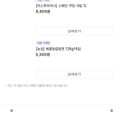
[아스투리아나] 스페인 쿠킹 크림 1L
8,400
원
상세보기
직접 구매한
[농심] 배홍동칼빔면 128g*4입
5,300
원
상세보기
최근 12개월 이내 구매한 상품에 배지가 표시됩니다.
0
0