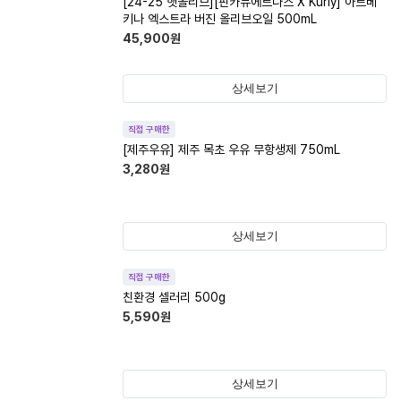
[24-25 햇올리브][핀카듀에르나스 X Kurly] 아르베
키나 엑스트라 버진 올리브오일 500mL
45,900
원
상세보기
직접 구매한
[제주우유] 제주 목초 우유 무항생제 750mL
3,280
원
상세보기
직접 구매한
친환경 셀러리 500g
5,590
원
상세보기