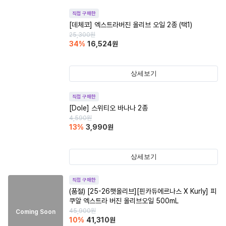
직접 구매한
[데체코] 엑스트라버진 올리브 오일 2종 (택1)
25,300
원
34
%
16,524
원
상세보기
직접 구매한
[Dole] 스위티오 바나나 2종
4,590
원
13
%
3,990
원
상세보기
직접 구매한
(품절)
[25-26햇올리브][핀카듀에르나스 X Kurly] 피
쿠알 엑스트라 버진 올리브오일 500mL
45,900
원
Coming Soon
10
%
41,310
원