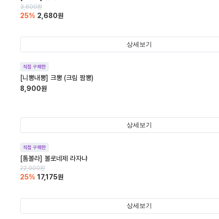
3,600
원
25
%
2,680
원
상세보기
직접 구매한
[니뽕내뽕] 크뽕 (크림 짬뽕)
8,900
원
상세보기
직접 구매한
[톰볼라] 볼로네제 라자냐
22,900
원
25
%
17,175
원
상세보기