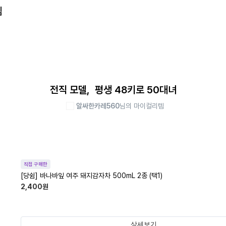
템
전직 모델, 평생 48키로 50대녀
알싸한카레560
님의 마이컬리템
직접 구매한
[당쉼] 바나바잎 여주 돼지감자차 500mL 2종 (택1)
2,400
원
상세보기