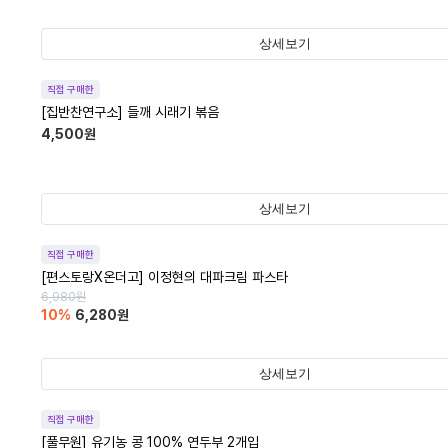
상세보기
직접 구매한
[집반찬연구소] 들깨 시래기 볶음
4,500
원
상세보기
직접 구매한
[편스토랑X온더고] 이정현의 대파크림 파스타
6,980
원
10
%
6,280
원
상세보기
직접 구매한
[풀무원] 유기농 콩 100% 연두부 2개입