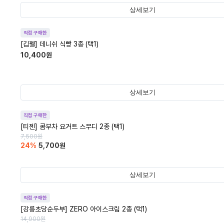
상세보기
직접 구매한
[깁펠] 데니쉬 식빵 3종 (택1)
10,400
원
상세보기
직접 구매한
[티젠] 콤부차 요거트 스무디 2종 (택1)
7,500
원
24
%
5,700
원
상세보기
직접 구매한
[강릉초당순두부] ZERO 아이스크림 2종 (택1)
14,900
원