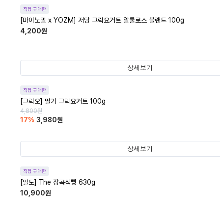
직접 구매한
[마이노멀 x YOZM] 저당 그릭요거트 알룰로스 블랜드 100g
4,200
원
상세보기
직접 구매한
[그릭오] 딸기 그릭요거트 100g
4,800
원
17
%
3,980
원
상세보기
직접 구매한
[밀도] The 잡곡식빵 630g
10,900
원