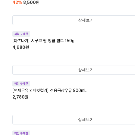
42
%
8,500
원
상세보기
직접 구매한
[마츠나가] 시루코 팥 앙금 샌드 150g
4,980
원
상세보기
직접 구매한
[연세우유 x 마켓컬리] 전용목장우유 900mL
2,780
원
상세보기
직접 구매한