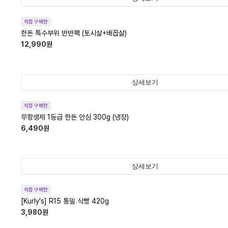
직접 구매한
한돈 특수부위 반반팩 (토시살+배꼽살)
12,990
원
상세보기
직접 구매한
무항생제 1등급 한돈 안심 300g (냉장)
6,490
원
상세보기
직접 구매한
[Kurly's] R15 통밀 식빵 420g
3,980
원