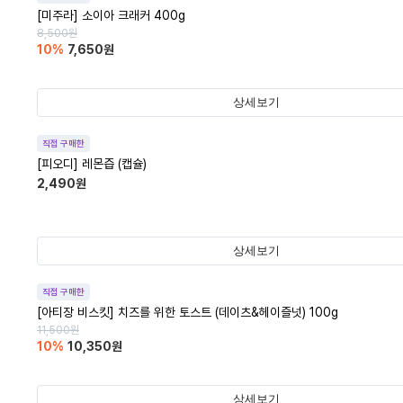
[미주라] 소이아 크래커 400g
8,500
원
10
%
7,650
원
상세보기
직접 구매한
[피오디] 레몬즙 (캡슐)
2,490
원
상세보기
직접 구매한
[아티장 비스킷] 치즈를 위한 토스트 (데이츠&헤이즐넛) 100g
11,500
원
10
%
10,350
원
상세보기