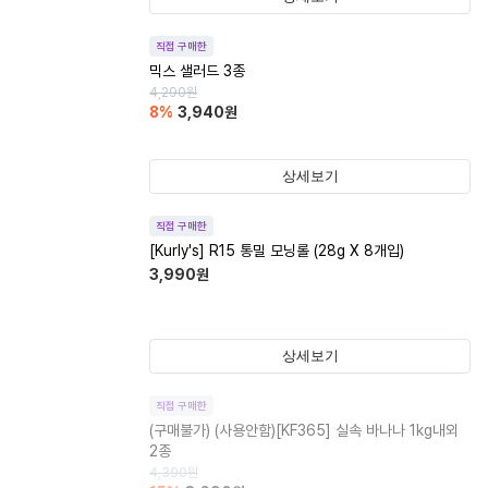
직접 구매한
믹스 샐러드 3종
4,290
원
8
%
3,940
원
상세보기
직접 구매한
[Kurly's] R15 통밀 모닝롤 (28g X 8개입)
3,990
원
상세보기
직접 구매한
(구매불가)
(사용안함)[KF365] 실속 바나나 1kg내외
2종
4,390
원