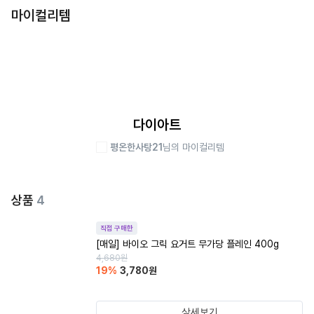
마이컬리템
다이아트
평온한사탕21
님의 마이컬리템
상품
4
직접 구매한
[매일] 바이오 그릭 요거트 무가당 플레인 400g
4,680
원
19
%
3,780
원
상세보기