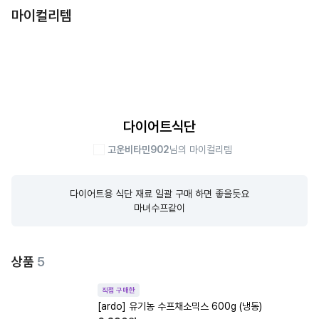
마이컬리템
다이어트식단
고운비타민902
님의 마이컬리템
다이어트용 식단 재료 일괄 구매 하면 좋을듯요

마녀수프같이
상품
5
직접 구매한
[ardo] 유기농 수프채소믹스 600g (냉동)