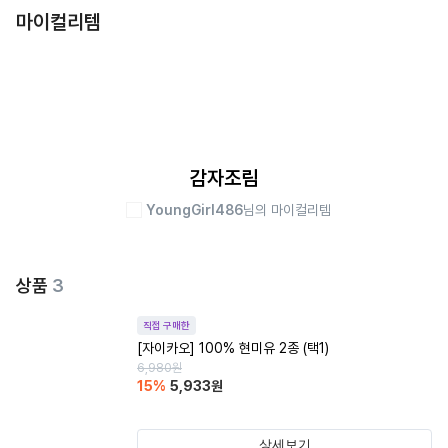
마이컬리템
감자조림
YoungGirl486
님의 마이컬리템
상품
3
직접 구매한
[자이카오] 100% 현미유 2종 (택1)
6,980
원
15
%
5,933
원
상세보기