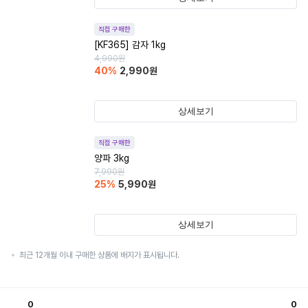
직접 구매한
[KF365] 감자 1kg
4,990
원
40
%
2,990
원
상세보기
직접 구매한
양파 3kg
7,990
원
25
%
5,990
원
상세보기
최근 12개월 이내 구매한 상품에 배지가 표시됩니다.
0
0