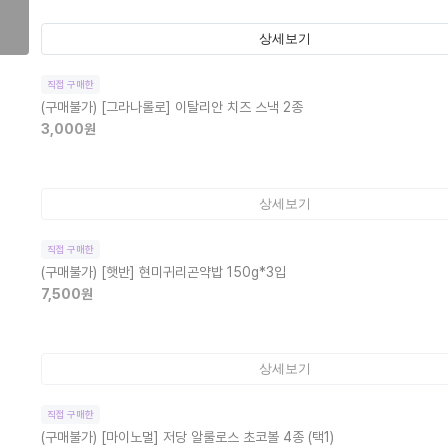
상세보기
직접 구매한
(구매불가)
[그라나롤로] 이탈리안 치즈 스낵 2종
3,000
원
상세보기
직접 구매한
(구매불가)
[햇반] 현미귀리곤약밥 150g*3입
7,500
원
상세보기
직접 구매한
(구매불가)
[마이노멀] 저당 알룰로스 초코볼 4종 (택1)