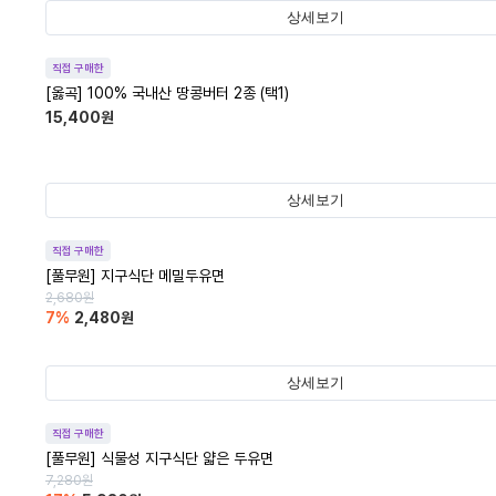
상세보기
직접 구매한
[옳곡] 100% 국내산 땅콩버터 2종 (택1)
15,400
원
상세보기
직접 구매한
[풀무원] 지구식단 메밀두유면
2,680
원
7
%
2,480
원
상세보기
직접 구매한
[풀무원] 식물성 지구식단 얇은 두유면
7,280
원