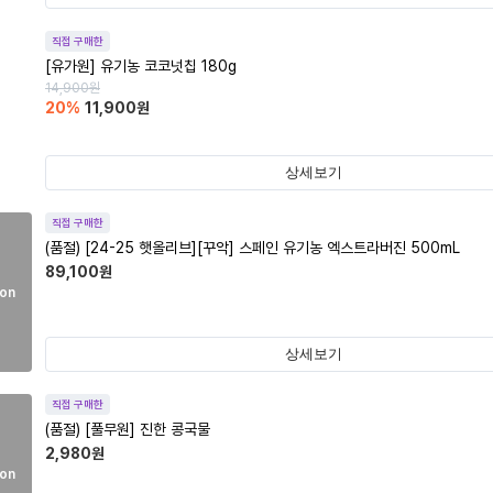
직접 구매한
[유가원] 유기농 코코넛칩 180g
14,900
원
20
%
11,900
원
상세보기
직접 구매한
(품절)
[24-25 햇올리브][꾸악] 스페인 유기농 엑스트라버진 500mL
89,100
원
on
상세보기
직접 구매한
(품절)
[풀무원] 진한 콩국물
2,980
원
on