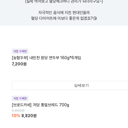
(실제 먹어보고 혈당체크하니 관리가 되더라구요~)

자극적인 음식에 지친 현대인들의

혈당 다이어트에 이보다 좋은게 없겠죠?😘
직접 구매한
[농협두부] 내린천 원당 연두부 160g*6개입
7,200
원
상세보기
직접 구매한
[브로드카세] 저당 통밀브레드 700g
9,800
원
10
%
8,820
원