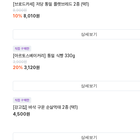
[브로드카세] 저당 통밀 플랫브레드 2종 (택1)
8,900
원
10
%
8,010
원
상세보기
직접 구매한
[아르토스베이커리] 통밀 식빵 330g
3,900
원
20
%
3,120
원
상세보기
직접 구매한
[강고집] 바삭 구운 순살먹태 2종 (택1)
4,500
원
상세보기