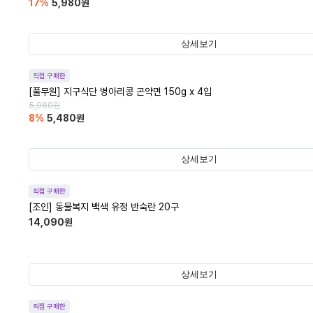
17
%
5,980
원
상세보기
직접 구매한
[풀무원] 지구식단 병아리콩 곤약면 150g x 4입
5,980
원
8
%
5,480
원
상세보기
직접 구매한
[조인] 동물복지 백색 유정 반숙란 20구
14,090
원
상세보기
직접 구매한