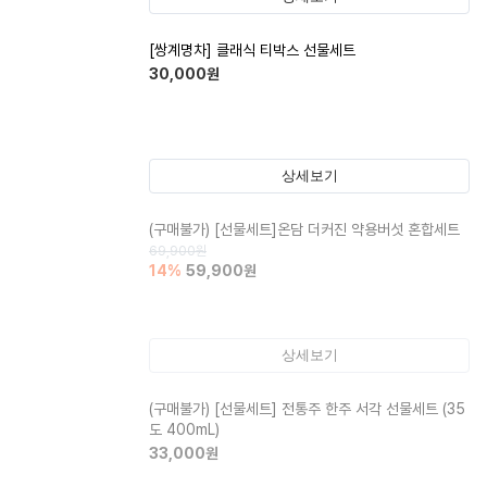
[쌍계명차] 클래식 티박스 선물세트
30,000
원
상세보기
(구매불가)
[선물세트]온담 더커진 약용버섯 혼합세트
69,900
원
14
%
59,900
원
상세보기
(구매불가)
[선물세트] 전통주 한주 서각 선물세트 (35
도 400mL)
33,000
원