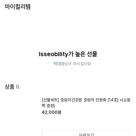
마이컬리템
Isseobility가 높은 선물
박대성
님의 마이컬리템
상품
6
[선물세트] 호랑이건강원 호랑이 진쌍화 (14포) +(쇼핑
백 증정)
42,000
원
상세보기