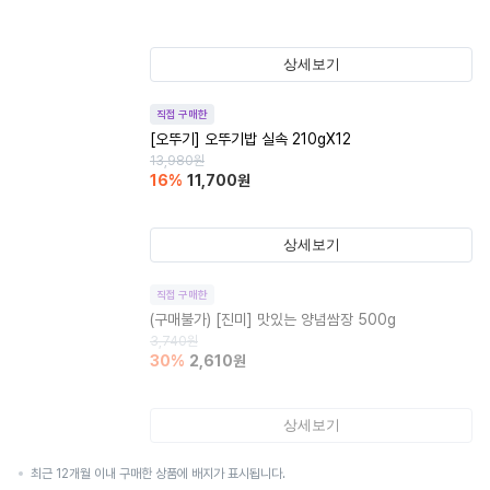
상세보기
직접 구매한
[오뚜기] 오뚜기밥 실속 210gX12
13,980
원
16
%
11,700
원
상세보기
직접 구매한
(구매불가)
[진미] 맛있는 양념쌈장 500g
3,740
원
30
%
2,610
원
상세보기
최근 12개월 이내 구매한 상품에 배지가 표시됩니다.