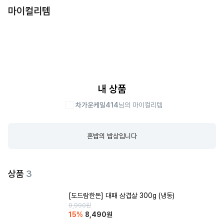
마이컬리템
내 상품
차가운케일414
님의 마이컬리템
혼밥의 밥상입니다
상품
3
[도드람한돈] 대패 삼겹살 300g (냉동)
9,990
원
15
%
8,490
원