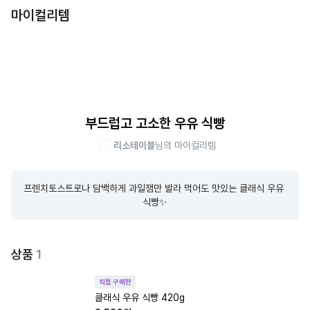
마이컬리템
부드럽고 고소한 우유 식빵
리소테이블
님의 마이컬리템
프렌치토스트로나 담백하게 과일잼만 발라 먹어도 맛있는 클래식 우유 
식빵✨
상품
1
직접 구매한
클래식 우유 식빵 420g