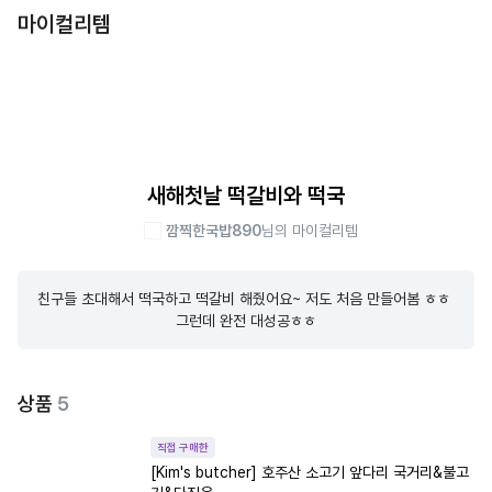
마이컬리템
새해첫날 떡갈비와 떡국
깜찍한국밥890
님의 마이컬리템
친구들 초대해서 떡국하고 떡갈비 해줬어요~ 저도 처음 만들어봄 ㅎㅎ 
그런데 완전 대성공ㅎㅎ
상품
5
직접 구매한
[Kim's butcher] 호주산 소고기 앞다리 국거리&불고