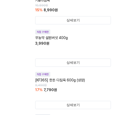
기&다짐육
10,590
원
15
%
8,990
원
상세보기
직접 구매한
무농약 설원버섯 400g
3,990
원
상세보기
직접 구매한
[KF365] 한돈 다짐육 600g (냉장)
9,490
원
17
%
7,790
원
상세보기