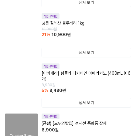
상세보기
직접 구매한
냉동 칠레산 블루베리 1kg
13,900
원
21
%
10,900
원
상세보기
직접 구매한
[아카페라] 심플리 디카페인 아메리카노 (400mL X 6
개)
8,980
원
5
%
8,480
원
상세보기
직접 구매한
(품절)
[모두의맛집] 정지선 중화풍 잡채
6,900
원
Coming Soon