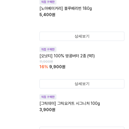
직접 구매한
[노아베이커리] 블루베리번 180g
5,400
원
상세보기
직접 구매한
[오넛티] 100% 땅콩버터 2종 (택1)
11,900
원
16
%
9,900
원
상세보기
직접 구매한
[그릭데이] 그릭요거트 시그니처 100g
3,900
원