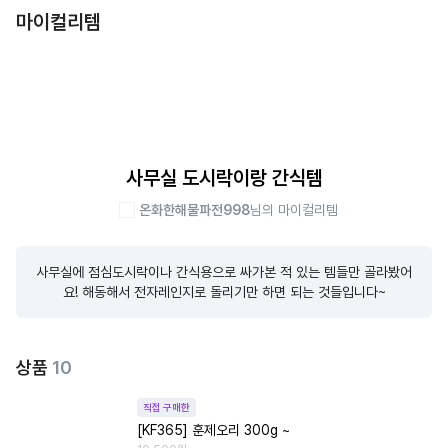
마이컬리템
사무실 도시락이랑 간식템
온화한해물파전998
님의 마이컬리템
사무실에 점심도시락이나 간식용으로 싸가본 적 있는 템들만 골라봤어
요! 해동해서 전자레인지로 돌리기만 하면 되는 것들입니다~
상품
10
직접 구매한
[KF365] 훈제오리 300g ~