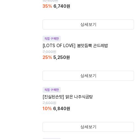
10,500
원
35
%
6,740
원
상세보기
직접 구매한
[LOTS OF LOVE] 봄맛듬뿍 곤드레밥
7,000
원
25
%
5,250
원
상세보기
직접 구매한
[진실된손맛] 맑은 나주식곰탕
7,600
원
10
%
6,840
원
상세보기