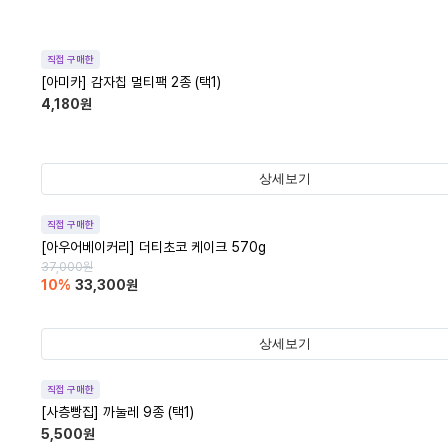
직접 구매한
[아미카] 감자칩 멀티팩 2종 (택1)
4,180
원
상세보기
직접 구매한
[아우어베이커리] 더티초코 케이크 570g
37,000
원
10
%
33,300
원
상세보기
직접 구매한
[사층빵집] 까눌레 9종 (택1)
5,500
원