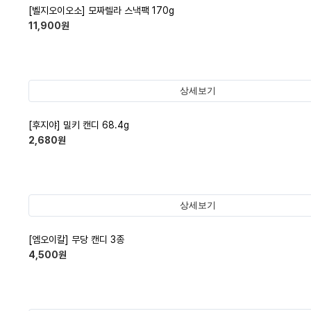
[벨지오이오소] 모짜렐라 스낵팩 170g
11,900
원
상세보기
[후지야] 밀키 캔디 68.4g
2,680
원
상세보기
[엠오이칼] 무당 캔디 3종
4,500
원