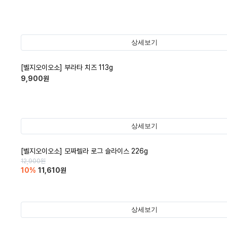
상세보기
[벨지오이오소] 부라타 치즈 113g
9,900
원
상세보기
[벨지오이오소] 모짜렐라 로그 슬라이스 226g
12,900
원
10
%
11,610
원
상세보기