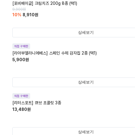
[포비베이글] 크림치즈 200g 8종 (택1)
9,900
원
10
%
8,910
원
상세보기
직접 구매한
[라아부엘라니에베스] 스페인 수제 감자칩 2종 (택1)
5,900
원
상세보기
직접 구매한
[리터스포트] 큐브 초콜릿 3종
13,480
원
상세보기