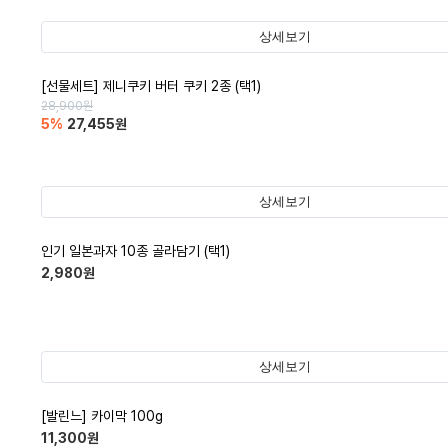
상세보기
[선물세트] 제니쿠키 버터 쿠키 2종 (택1)
28,900
원
5
%
27,455
원
상세보기
인기 일본과자 10종 골라담기 (택1)
2,980
원
상세보기
[발린느] 카이막 100g
11,300
원