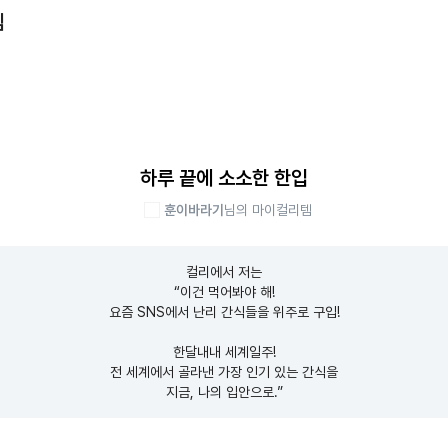
템
하루 끝에 소소한 한입
훈이바라기
님의 마이컬리템
컬리에서 저는

“이건 먹어봐야 해!

요즘 SNS에서 난리 간식들을 위주로 구입!

한달내내 세계일주!

전 세계에서 골라낸 가장 인기 있는 간식을

지금, 나의 입안으로.”