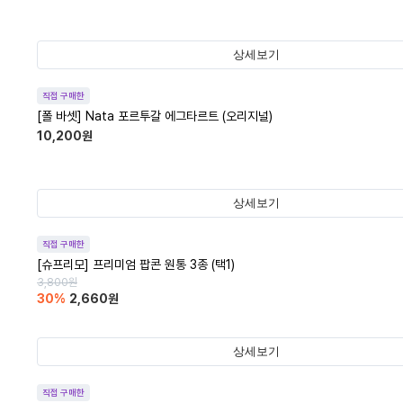
상세보기
직접 구매한
[폴 바셋] Nata 포르투갈 에그타르트 (오리지널)
10,200
원
상세보기
직접 구매한
[슈프리모] 프리미엄 팝콘 원통 3종 (택1)
3,800
원
30
%
2,660
원
상세보기
직접 구매한