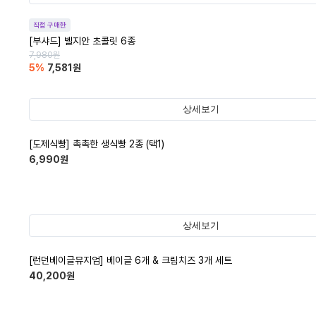
직접 구매한
[부샤드] 벨지안 초콜릿 6종
7,980
원
5
%
7,581
원
상세보기
[도제식빵] 촉촉한 생식빵 2종 (택1)
6,990
원
상세보기
[런던베이글뮤지엄] 베이글 6개 & 크림치즈 3개 세트
40,200
원