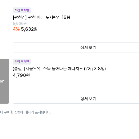
직접 구매한
[광천김] 광천 파래 도시락김 16봉
5,900
원
4
%
5,632
원
상세보기
직접 구매한
(품절)
[서울우유] 쭈욱 늘어나는 체다치즈 (22g X 8입)
4,790
원
on
상세보기
이내 구매한 상품에 배지가 표시됩니다.