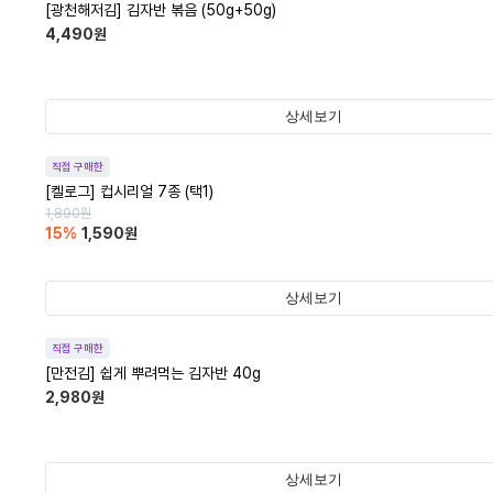
[광천해저김] 김자반 볶음 (50g+50g)
4,490
원
상세보기
직접 구매한
[켈로그] 컵시리얼 7종 (택1)
1,890
원
15
%
1,590
원
상세보기
직접 구매한
[만전김] 쉽게 뿌려먹는 김자반 40g
2,980
원
상세보기