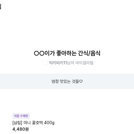
템
○○이가 좋아하는 간식/음식
럭키비키11
님의 마이컬리템
엄청 맛있는 것들♡
직접 구매한
[삼립] 미니 꿀호떡 400g
4,480
원