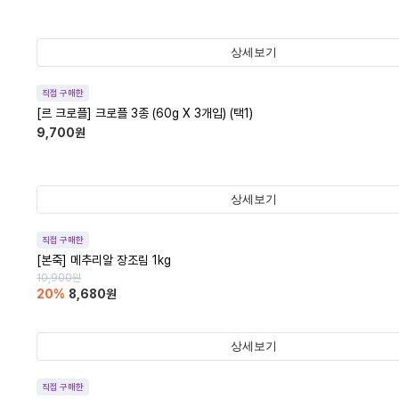
상세보기
직접 구매한
[르 크로플] 크로플 3종 (60g X 3개입) (택1)
9,700
원
상세보기
직접 구매한
[본죽] 메추리알 장조림 1kg
10,900
원
20
%
8,680
원
상세보기
직접 구매한