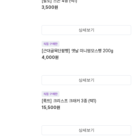
[밀도] 스콘 4종 (택1)
3,500
원
상세보기
직접 구매한
[근대골목단팥빵] 옛날 미니맘모스빵 200g
4,000
원
상세보기
직접 구매한
[룩트] 크리스프 크래커 3종 (택1)
15,500
원
상세보기