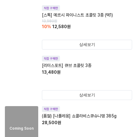
직접 구매한
[스톡] 메르시 파이니스트 초콜릿 3종 (택1)
13,980
원
10
%
12,580
원
상세보기
직접 구매한
[리터스포트] 큐브 초콜릿 3종
13,480
원
상세보기
직접 구매한
(품절)
[나폴레옹] 쇼콜라비스큐슈니탱 385g
28,500
원
Coming Soon