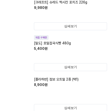
[크래프트] 슈레드 멕시칸 포치즈 226g
9,980
원
상세보기
직접 구매한
[밀도] 호밀잡곡식빵 480g
5,400
원
상세보기
[플라하반] 점보 오트밀 2종 (택1)
8,900
원
상세보기