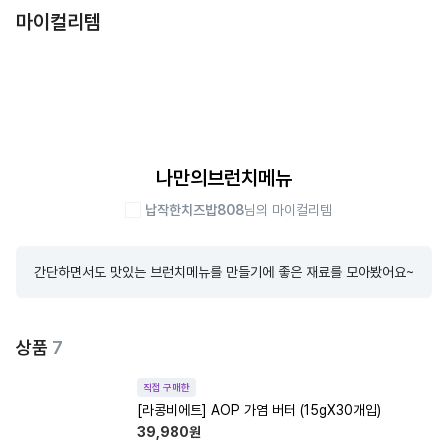
마이컬리템
나만의브런치메뉴
납작한치즈밥808
님의 마이컬리템
간단하면서도 맛있는 브런치메뉴를 만들기에 좋은 재료를 모아봤어요~
상품
7
직접 구매한
[라콩비에트] AOP 가염 버터 (15gX30개입)
39,980
원