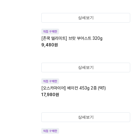
상세보기
직접 구매한
[존쿡 델리미트] 브랏 부어스트 320g
9,480
원
상세보기
직접 구매한
[오스카마이어] 베이컨 453g 2종 (택1)
17,980
원
상세보기
직접 구매한