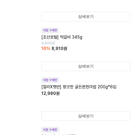
상세보기
직접 구매한
[조선호텔] 떡갈비 345g
9,900
원
10
%
8,910
원
상세보기
직접 구매한
[컬리X햇반] 향긋한 골든퀸현미밥 200g*6입
12,980
원
상세보기
직접 구매한