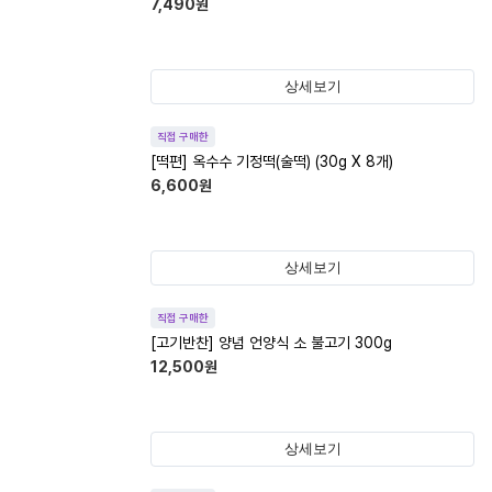
7,490
원
상세보기
직접 구매한
[떡편] 옥수수 기정떡(술떡) (30g X 8개)
6,600
원
상세보기
직접 구매한
[고기반찬] 양념 언양식 소 불고기 300g
12,500
원
상세보기