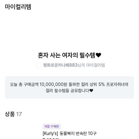
마이컬리템
혼자 사는 여자의 필수템❤️
평화로운카나페883
님의 마이컬리템
오늘 총 구매금액 10,000,000원 돌파한 컬리 상위 5% 프로자취녀의 
컬리 필수템들 공유합니다❤️
상품
17
직접 구매한
[Kurly's] 동물복지 반숙란 10구