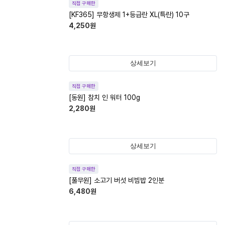
직접 구매한
[KF365] 무항생제 1+등급란 XL(특란) 10구
4,250
원
상세보기
직접 구매한
[동원] 참치 인 워터 100g
2,280
원
상세보기
직접 구매한
[풀무원] 소고기 버섯 비빔밥 2인분
6,480
원