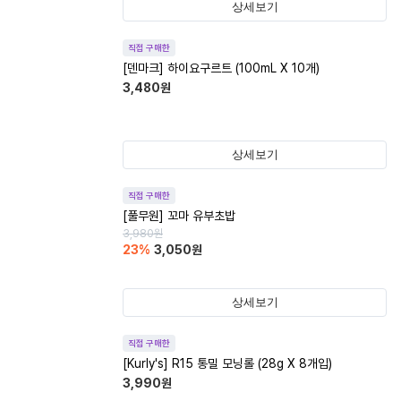
상세보기
직접 구매한
[덴마크] 하이요구르트 (100mL X 10개)
3,480
원
상세보기
직접 구매한
[풀무원] 꼬마 유부초밥
3,980
원
23
%
3,050
원
상세보기
직접 구매한
[Kurly's] R15 통밀 모닝롤 (28g X 8개입)
3,990
원