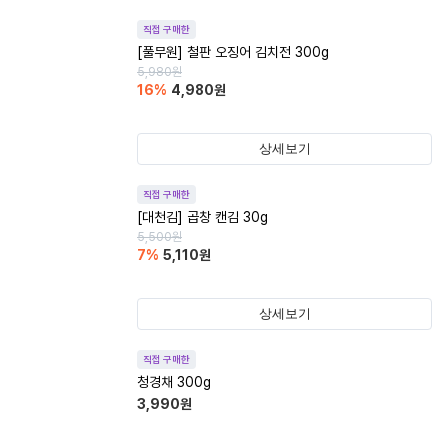
직접 구매한
[풀무원] 철판 오징어 김치전 300g
5,980
원
16
%
4,980
원
상세보기
직접 구매한
[대천김] 곱창 캔김 30g
5,500
원
7
%
5,110
원
상세보기
직접 구매한
청경채 300g
3,990
원