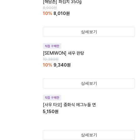
[해담촌] 파김치 350g
8,900
원
10
%
8,010
원
상세보기
직접 구매한
[SEMIWON] 새우 완탕
10,380
원
10
%
9,340
원
상세보기
직접 구매한
[사우 타오] 중화식 에그누들 면
5,150
원
상세보기