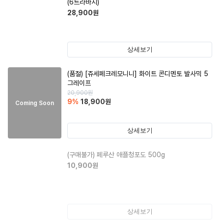
(6트라바시)
28,900
원
상세보기
(품절)
[쥬세페크레모니니] 화이트 콘디멘토 발사믹 5
그레이프
20,900
원
9
%
18,900
원
Coming Soon
상세보기
(구매불가)
페루산 애플청포도 500g
10,900
원
상세보기