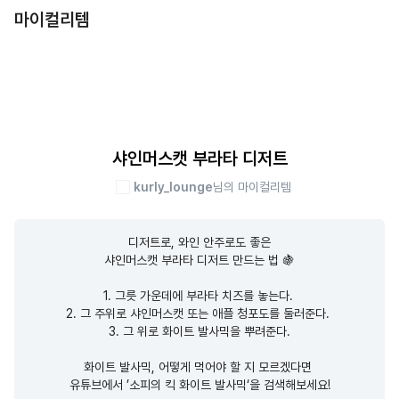
마이컬리템
샤인머스캣 부라타 디저트
kurly_lounge
님의 마이컬리템
디저트로, 와인 안주로도 좋은

샤인머스캣 부라타 디저트 만드는 법 🍇

1. 그릇 가운데에 부라타 치즈를 놓는다. 

2. 그 주위로 샤인머스캣 또는 애플 청포도를 둘러준다. 

3. 그 위로 화이트 발사믹을 뿌려준다.

화이트 발사믹, 어떻게 먹어야 할 지 모르겠다면 

유튜브에서 ’소피의 킥 화이트 발사믹‘을 검색해보세요!