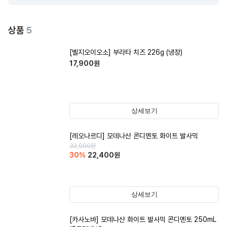
상품
5
[벨지오이오소] 부라타 치즈 226g (냉장)
17,900
원
상세보기
[레오나르디] 모데나산 콘디멘토 화이트 발사믹
32,000
원
30
%
22,400
원
상세보기
[카사노바] 모데나산 화이트 발사믹 콘디멘토 250mL