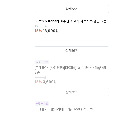
상세보기
[Kim's butcher] 호주산 소고기 샤브샤브(냉동) 2종
16,500
원
15
%
13,990
원
상세보기
직접 구매한
(구매불가)
(사용안함)[KF365] 실속 바나나 1kg내외
2종
4,390
원
15
%
3,690
원
상세보기
직접 구매한
(구매불가)
[발더라마] 오칼(OcaL) 250mL