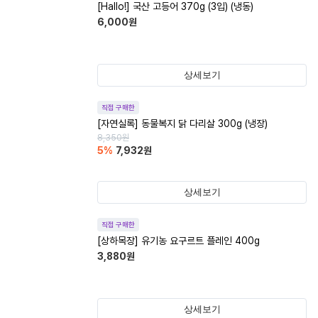
[Hallo!] 국산 고등어 370g (3입) (냉동)
6,000
원
상세보기
직접 구매한
[자연실록] 동물복지 닭 다리살 300g (냉장)
8,350
원
5
%
7,932
원
상세보기
직접 구매한
[상하목장] 유기농 요구르트 플레인 400g
3,880
원
상세보기