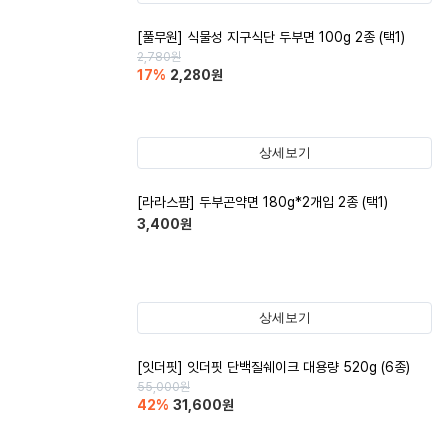
[풀무원] 식물성 지구식단 두부면 100g 2종 (택1)
2,780
원
17
%
2,280
원
상세보기
[라라스팜] 두부곤약면 180g*2개입 2종 (택1)
3,400
원
상세보기
[잇더핏] 잇더핏 단백질쉐이크 대용량 520g (6종)
55,000
원
42
%
31,600
원