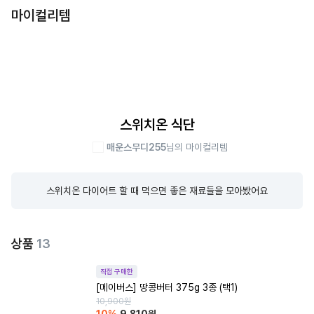
마이컬리템
스위치온 식단
매운스무디255
님의 마이컬리템
스위치온 다이어트 할 때 먹으면 좋은 재료들을 모아봤어요
상품
13
직접 구매한
[메이버스] 땅콩버터 375g 3종 (택1)
10,900
원