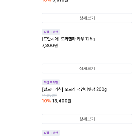
10
%
9,810
원
상세보기
직접 구매한
[프란시아] 모짜렐라 카우 125g
7,300
원
상세보기
직접 구매한
[쌜모네키친] 오로라 생연어횟감 200g
14,900
원
10
%
13,400
원
상세보기
직접 구매한