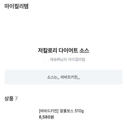
마이컬리템
저칼로리 다이어트 소스
샥슈카
님의 마이컬리템
소스는,, 비비트키친,,
상품
7
[비비드키친] 알룰로스 510g
8,580
원