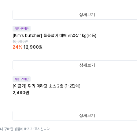
상세보기
직접 구매한
[Kim's butcher] 돌돌말이 대패 삼겹살 1kg(냉동)
16,990
원
24
%
12,900
원
상세보기
직접 구매한
[이금기] 훠궈 마라탕 소스 2종 (1-2단계)
2,480
원
상세보기
이내 구매한 상품에 배지가 표시됩니다.