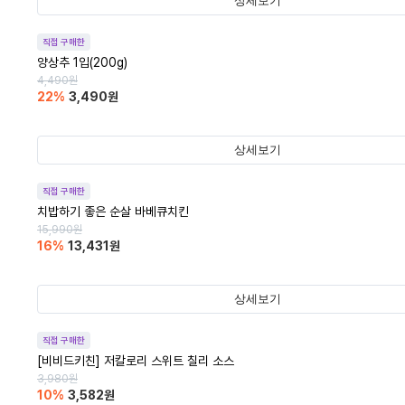
상세보기
직접 구매한
양상추 1입(200g)
4,490
원
22
%
3,490
원
상세보기
직접 구매한
치밥하기 좋은 순살 바베큐치킨
15,990
원
16
%
13,431
원
상세보기
직접 구매한
[비비드키친] 저칼로리 스위트 칠리 소스
3,980
원
10
%
3,582
원