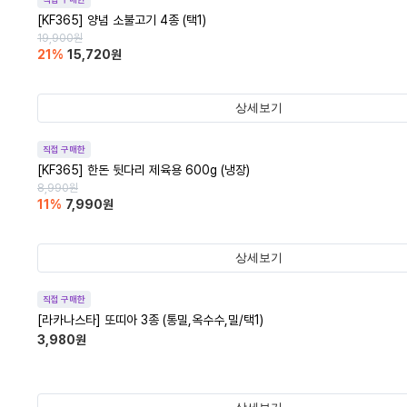
[KF365] 양념 소불고기 4종 (택1)
19,900
원
21
%
15,720
원
상세보기
직접 구매한
[KF365] 한돈 뒷다리 제육용 600g (냉장)
8,990
원
11
%
7,990
원
상세보기
직접 구매한
[라카나스타] 또띠아 3종 (통밀,옥수수,밀/택1)
3,980
원