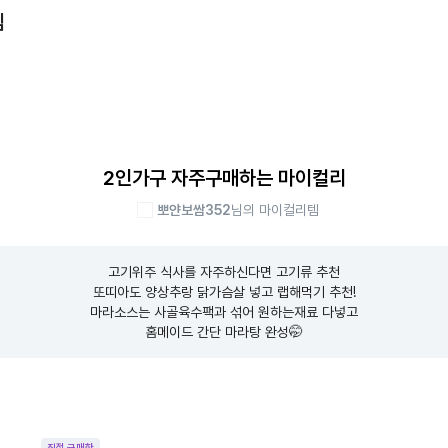
템
2인가구 자주구매하는 마이컬리
뽀얀보쌈352
님의 마이컬리템
고기위주 식사를 자주하신다면 고기류 추천

또띠아도 양상추랑 닭가슴살 넣고 랩해먹기 추천!

마라소스는 사골육수팩과 섞어 원하는재료 다넣고

홈메이드 간단 마라탕 완성🤭
직접 구매한