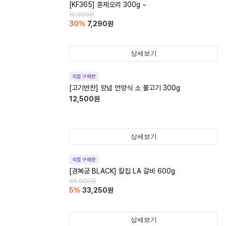
[KF365] 훈제오리 300g ~
10,500
원
30
%
7,290
원
상세보기
직접 구매한
[고기반찬] 양념 언양식 소 불고기 300g
12,500
원
상세보기
직접 구매한
[경복궁 BLACK] 칼집 LA 갈비 600g
35,000
원
5
%
33,250
원
상세보기