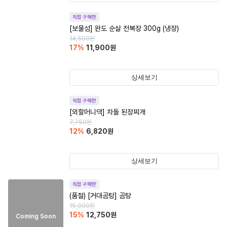
직접 구매한
[보물섬] 완도 순살 전복장 300g (냉장)
14,500
원
17
%
11,900
원
상세보기
직접 구매한
[외할머니댁] 차돌 된장찌개
7,750
원
12
%
6,820
원
상세보기
직접 구매한
(품절)
[거대곰탕] 곰탕
15,000
원
15
%
12,750
원
Coming Soon