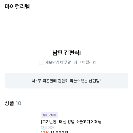
마이컬리템
남편 간편식!
세모난김치179
님의 마이컬리템
너~무 피곤할때 간단히 먹을수있는 남편템!!
상품
10
직접 구매한
[고기반찬] 매실 양념 소불고기 300g
12,500
원