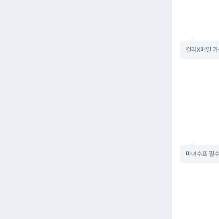
컬리X매일 
마녀수프 필수