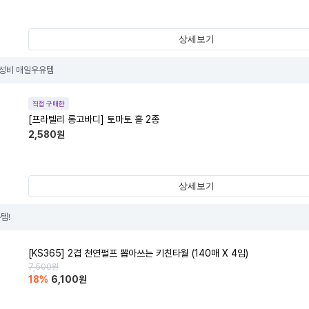
상세보기
가성비 매일우유템
직접 구매한
[프라텔리 롱고바디] 토마토 홀 2종
2,580
원
상세보기
템!
[KS365] 2겹 천연펄프 뽑아쓰는 키친타월 (140매 X 4입)
7,500
원
18
%
6,100
원