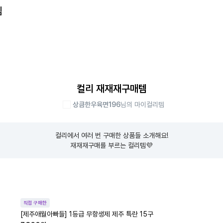
템
컬리 재재재구매템
상큼한우육면196
님의 마이컬리템
컬리에서 여러 번 구매한 상품들 소개해요!

재재재구매를 부르는 컬리템💜
직접 구매한
[제주애월아빠들] 1등급 무항생제 제주 특란 15구