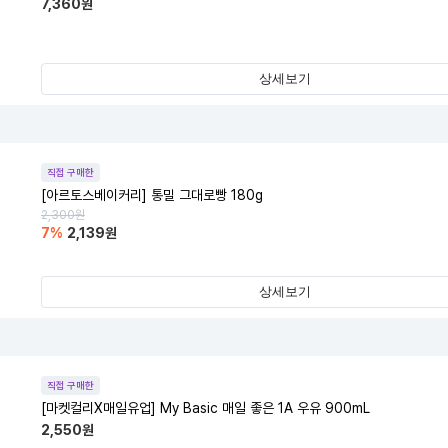
7,360
원
상세보기
템
직접 구매한
[아르토스베이커리] 통밀 그대로빵 180g
2,300
원
7
%
2,139
원
상세보기
템
직접 구매한
[마켓컬리X매일유업] My Basic 매일 좋은 1A 우유 900mL
2,550
원