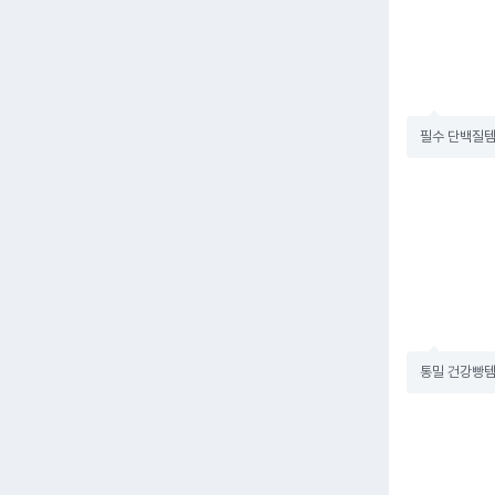
필수 단백질
통밀 건강빵