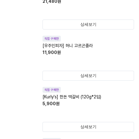
21,480
원
상세보기
직접 구매한
[우주인피자] 허니 고르곤졸라
11,900
원
상세보기
직접 구매한
[Kurly's] 한돈 떡갈비 (120g*2입)
5,900
원
상세보기