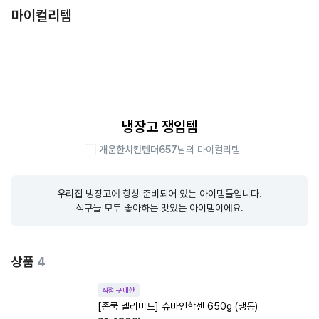
마이컬리템
냉장고 쟁임템
개운한치킨텐더657
님의 마이컬리템
우리집 냉장고에 항상 준비되어 있는 아이템들입니다.

식구들 모두 좋아하는 맛있는 아이템이에요.
상품
4
직접 구매한
[존쿡 델리미트] 슈바인학센 650g (냉동)