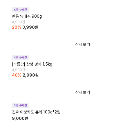
직접 구매한
한통 양배추 900g
4,990
원
20
%
3,990
원
상세보기
직접 구매한
[바름팜] 창녕 양파 1.5kg
4,990
원
40
%
2,990
원
상세보기
직접 구매한
진짜 아보카도 퓨레 100g*2입
9,000
원