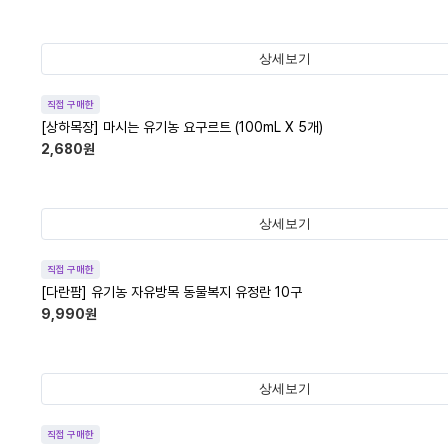
상세보기
직접 구매한
[상하목장] 마시는 유기농 요구르트 (100mL X 5개)
2,680
원
상세보기
직접 구매한
[다란팜] 유기농 자유방목 동물복지 유정란 10구
9,990
원
상세보기
직접 구매한