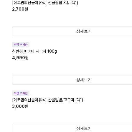
[에코맘의산골이유식] 산골쌀참 3종 (택1)
2,700
원
상세보기
직접 구매한
친환경 베이비 시금치 100g
4,990
원
상세보기
직접 구매한
[에코맘의산골이유식] 산골알밤/고구마 (택1)
3,000
원
상세보기