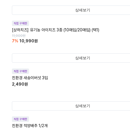
상세보기
직접 구매한
[상하치즈] 유기농 아이치즈 3종 (10매입/20매입) (택1)
11,900
원
7
%
10,990
원
상세보기
직접 구매한
친환경 새송이버섯 3입
2,490
원
상세보기
직접 구매한
친환경 적양배추 1/2개