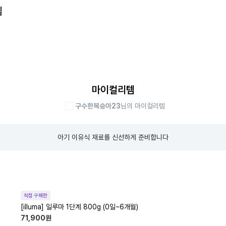
템
마이컬리템
구수한복숭아23
님의 마이컬리템
아기 이유식 재료를 신선하게 준비합니다
직접 구매한
[illuma] 일루마 1단계 800g (0일~6개월)
71,900
원