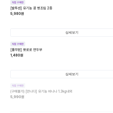
직접 구매한
[발투센] 유기농 콩 병조림 2종
5,980
원
상세보기
직접 구매한
[풀무원] 뽀로로 연두부
1,480
원
상세보기
직접 구매한
(구매불가)
[만나다] 유기농 바나나 1.3kg내외
5,990
원