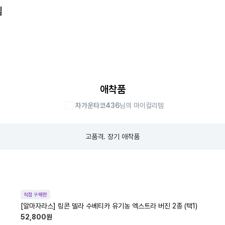
템
애착품
차가운타코436
님의 마이컬리템
고품격. 장기 애착품
직접 구매한
[알마자라스] 링콘 델라 수베티카 유기농 엑스트라 버진 2종 (택1)
52,800
원