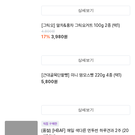
상세보기
[그릭오] 말차&홍차 그릭요거트 100g 2종 (택1)
4,800
원
17
%
3,980
원
상세보기
[근대골목단팥빵] 미니 맘모스빵 220g 4종 (택1)
5,800
원
상세보기
직접 구매한
(품절)
[HBAF] 매일 색다른 먼투썬 하루견과 2주 (20