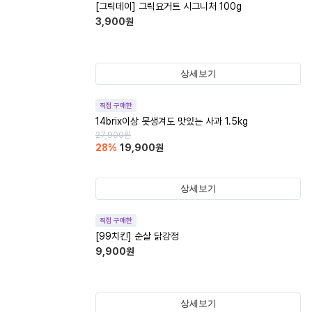
[그릭데이] 그릭요거트 시그니처 100g
3,900
원
상세보기
직접 구매한
14brix이상 못생겨도 맛있는 사과 1.5kg
27,900
원
28
%
19,900
원
상세보기
직접 구매한
[99치킨] 순살 닭강정
9,900
원
상세보기