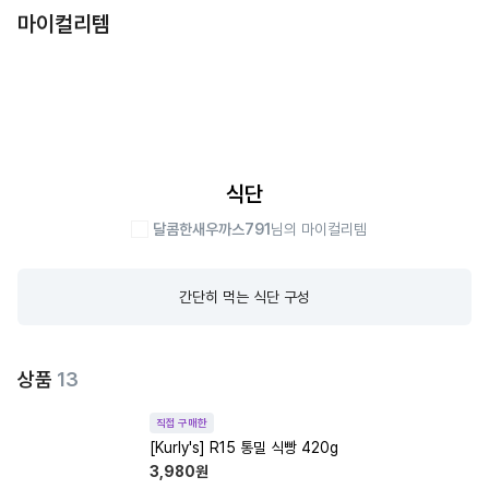
마이컬리템
식단
달콤한새우까스791
님의 마이컬리템
간단히 먹는 식단 구성
상품
13
직접 구매한
[Kurly's] R15 통밀 식빵 420g
3,980
원