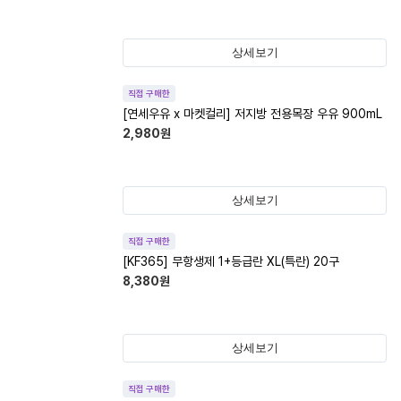
상세보기
직접 구매한
[연세우유 x 마켓컬리] 저지방 전용목장 우유 900mL
2,980
원
상세보기
직접 구매한
[KF365] 무항생제 1+등급란 XL(특란) 20구
8,380
원
상세보기
직접 구매한