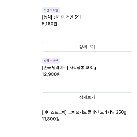
직접 구매한
[농심] 신라면 건면 5입
5,180
원
상세보기
직접 구매한
[존쿡 델리미트] 사각잠봉 400g
12,980
원
상세보기
[어니스트그릭] 그릭요거트 플레인 오리지널 350g
11,800
원