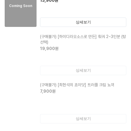
13,900
원
Coming Soon
상세보기
(구매불가)
[하이디라오소스로 만든] 훠궈 2~3인분 (탕
선택)
19,900
원
상세보기
(구매불가)
[최현석의 쵸이닷] 트러플 크림 뇨끼
7,900
원
상세보기