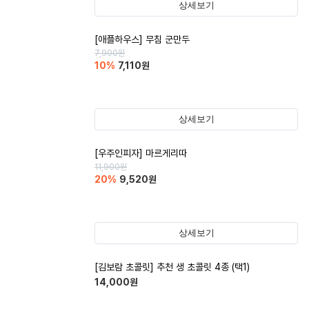
상세보기
[애플하우스] 무침 군만두
7,900
원
10
%
7,110
원
상세보기
[우주인피자] 마르게리따
11,900
원
20
%
9,520
원
상세보기
[김보람 초콜릿] 추천 생 초콜릿 4종 (택1)
14,000
원