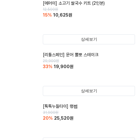
[에머이] 소고기 쌀국수 키트 (2인분)
12,500
원
15
%
10,625
원
상세보기
[리틀스페인] 문어 뽈뽀 스테이크
29,900
원
33
%
19,900
원
상세보기
[툭툭누들타이] 랭쎕
31,900
원
20
%
25,520
원