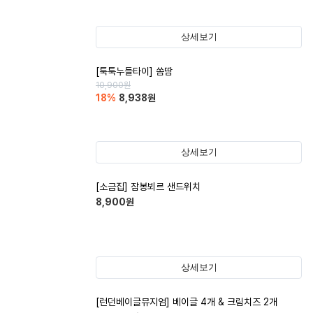
상세보기
[툭툭누들타이] 쏨땀
10,900
원
18
%
8,938
원
상세보기
[소금집] 잠봉뵈르 샌드위치
8,900
원
상세보기
[런던베이글뮤지엄] 베이글 4개 & 크림치즈 2개