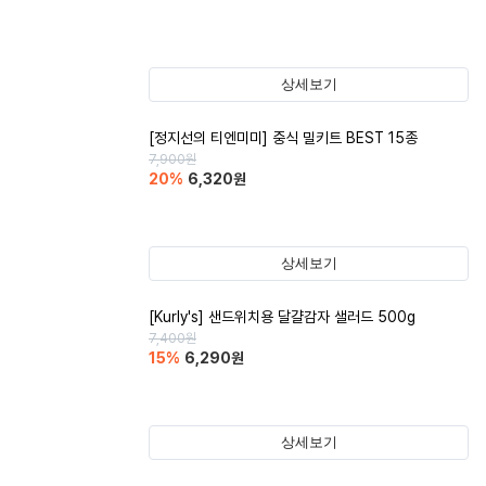
상세보기
[정지선의 티엔미미] 중식 밀키트 BEST 15종
7,900
원
20
%
6,320
원
상세보기
[Kurly's] 샌드위치용 달걀감자 샐러드 500g
7,400
원
15
%
6,290
원
상세보기