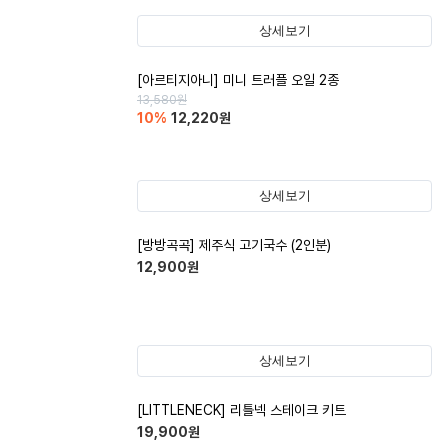
상세보기
[아르티지아니] 미니 트러플 오일 2종
13,580
원
10
%
12,220
원
상세보기
[방방곡곡] 제주식 고기국수 (2인분)
12,900
원
상세보기
[LITTLENECK] 리틀넥 스테이크 키트
19,900
원