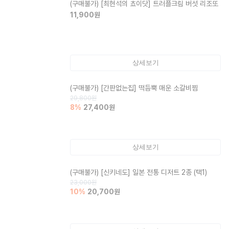
(구매불가)
[최현석의 쵸이닷] 트러플크림 버섯 리조또
11,900
원
상세보기
(구매불가)
[간판없는집] 떡듬뿍 매운 소갈비찜
29,800
원
8
%
27,400
원
상세보기
(구매불가)
[신키네도] 일본 전통 디저트 2종 (택1)
23,000
원
10
%
20,700
원