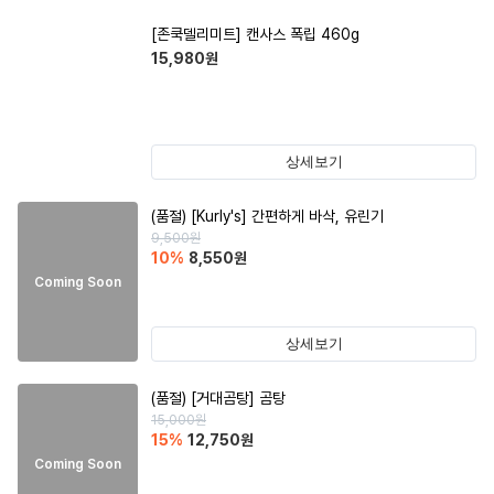
[존쿡델리미트] 캔사스 폭립 460g
15,980
원
상세보기
(품절)
[Kurly's] 간편하게 바삭, 유린기
9,500
원
10
%
8,550
원
Coming Soon
상세보기
(품절)
[거대곰탕] 곰탕
15,000
원
15
%
12,750
원
Coming Soon