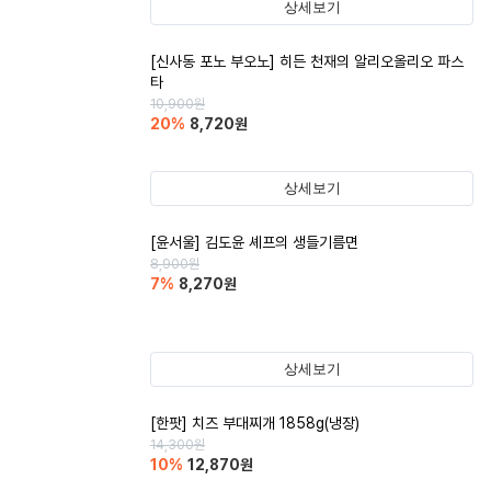
상세보기
[신사동 포노 부오노] 히든 천재의 알리오올리오 파스
타
10,900
원
20
%
8,720
원
상세보기
[윤서울] 김도윤 셰프의 생들기름면
8,900
원
7
%
8,270
원
상세보기
[한팟] 치즈 부대찌개 1858g(냉장)
14,300
원
10
%
12,870
원