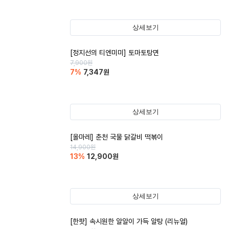
상세보기
[정지선의 티엔미미] 토마토탕면
7,900
원
7
%
7,347
원
상세보기
[올마레] 춘천 국물 닭갈비 떡볶이
14,900
원
13
%
12,900
원
상세보기
[한팟] 속시원한 알알이 가득 알탕 (리뉴얼)