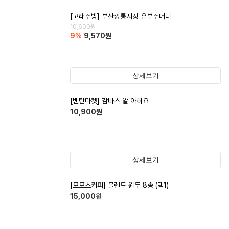
[고래주방] 부산깡통시장 유부주머니
10,600
원
9
%
9,570
원
상세보기
[벤탄마켓] 감바스 알 아히요
10,900
원
상세보기
[모모스커피] 블렌드 원두 8종 (택1)
15,000
원