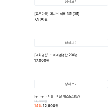
상세보기
[교토마블] 데니쉬 식빵 3종 (택1)
7,900
원
상세보기
[덕화명란] 프리미엄명란 200g
17,000
원
상세보기
[위크위크서울] 바질 페스토(냉장)
14,700
원
14
%
12,600
원