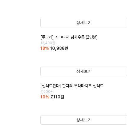
상세보기
[투다리] 시그니처 김치우동 (2인분)
13,400
원
18
%
10,988
원
상세보기
[샐러드판다] 판다의 부라타치즈 샐러드
7,900
원
10
%
7,110
원
상세보기