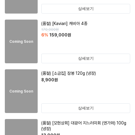
상세보기
(품절)
[Kaviari] 캐비아 4종
170,000
원
6
%
159,000
원
Coming Soon
상세보기
(품절)
[소금집] 잠봉 120g (냉장)
8,900
원
Coming Soon
상세보기
(품절)
[모현상회] 대광어 지느러미회 (엔가와) 100g
(냉장)