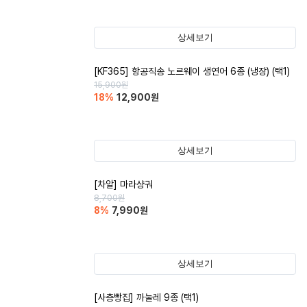
상세보기
[KF365] 항공직송 노르웨이 생연어 6종 (냉장) (택1)
15,900
원
18
%
12,900
원
상세보기
[차알] 마라샹궈
8,700
원
8
%
7,990
원
상세보기
[사층빵집] 까눌레 9종 (택1)