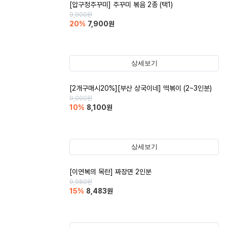
[압구정주꾸미] 주꾸미 볶음 2종 (택1)
9,900
원
20
%
7,900
원
상세보기
[2개구매시20%][부산 상국이네] 떡볶이 (2~3인분)
9,000
원
10
%
8,100
원
상세보기
[이연복의 목란] 짜장면 2인분
9,980
원
15
%
8,483
원