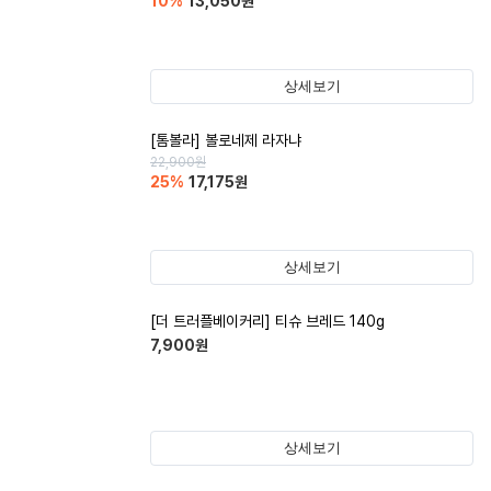
10
%
13,050
원
상세보기
[톰볼라] 볼로네제 라자냐
22,900
원
25
%
17,175
원
상세보기
[더 트러플베이커리] 티슈 브레드 140g
7,900
원
상세보기