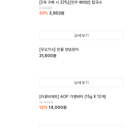
[3개 구매 시 33%][전주 베테랑] 칼국수
5,900
원
33
%
3,953
원
상세보기
[우오가시] 민물 양념장어
31,800
원
상세보기
[라콩비에트] AOP 가염버터 (15g X 10개)
16,000
원
12
%
14,000
원