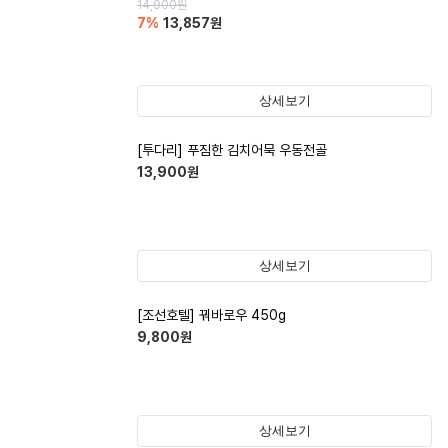
14,900
원
7
%
13,857
원
상세보기
[투다리] 푸짐한 김치어묵 우동전골
13,900
원
상세보기
[조선호텔] 꿔바로우 450g
9,800
원
상세보기