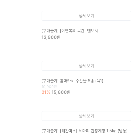
상세보기
(구매불가)
[이연복의 목란] 멘보샤
12,900
원
상세보기
(구매불가)
홈마카세 수산물 6종 (택1)
19,900
원
21
%
15,600
원
상세보기
(구매불가)
[해찬미소] 세마리 간장게장 1.5kg (냉동)