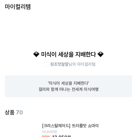
마이컬리템
💎 미식이 세상을 지배한다 💎
원조맛잘알
님의 마이컬리템
'미식이 세상을 지배한다'

컬리와 함께 떠나는 전세계 미식여행
상품
70
[크리스탈제이드] 트러플맛 쇼마이
14,500
원