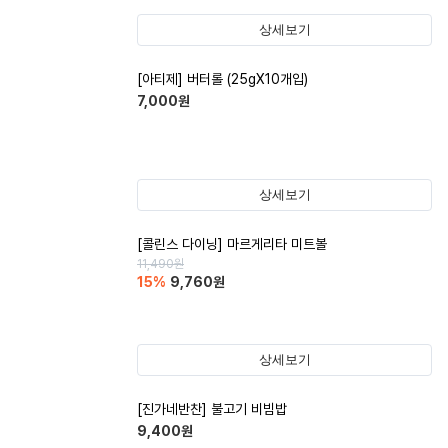
상세보기
[아티제] 버터롤 (25gX10개입)
7,000
원
상세보기
[콜린스 다이닝] 마르게리타 미트볼
11,490
원
15
%
9,760
원
상세보기
[진가네반찬] 불고기 비빔밥
9,400
원