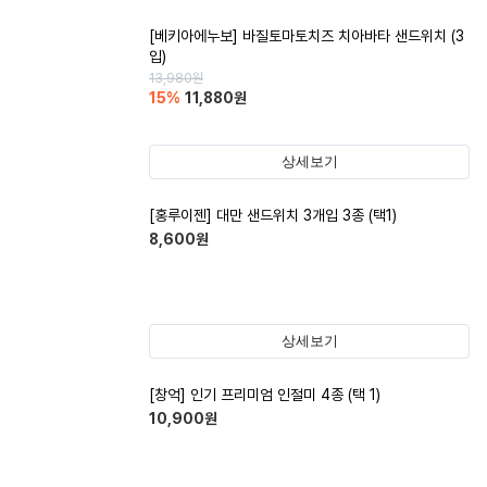
[베키아에누보] 바질토마토치즈 치아바타 샌드위치 (3
입)
13,980
원
15
%
11,880
원
상세보기
[홍루이젠] 대만 샌드위치 3개입 3종 (택1)
8,600
원
상세보기
[창억] 인기 프리미엄 인절미 4종 (택 1)
10,900
원