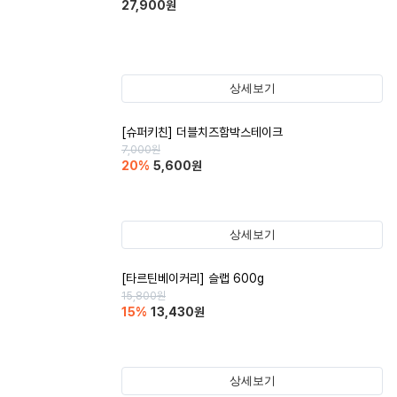
27,900
원
상세보기
[슈퍼키친] 더블치즈함박스테이크
7,000
원
20
%
5,600
원
상세보기
[타르틴베이커리] 슬랩 600g
15,800
원
15
%
13,430
원
상세보기