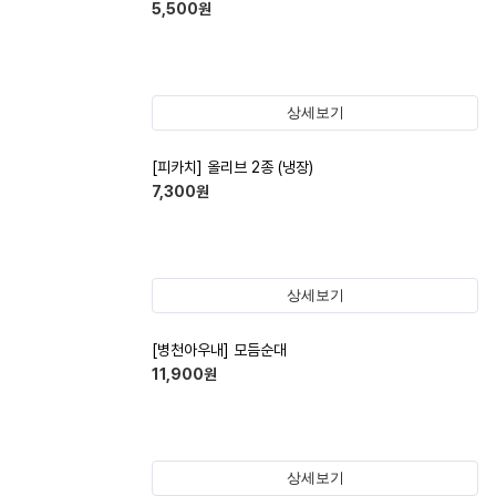
5,500
원
상세보기
[피카치] 올리브 2종 (냉장)
7,300
원
상세보기
[병천아우내] 모듬순대
11,900
원
상세보기