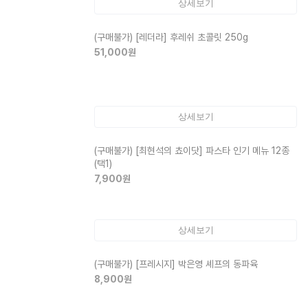
상세보기
(구매불가)
[레더라] 후레쉬 초콜릿 250g
51,000
원
상세보기
(구매불가)
[최현석의 쵸이닷] 파스타 인기 메뉴 12종
(택1)
7,900
원
상세보기
(구매불가)
[프레시지] 박은영 셰프의 동파육
8,900
원