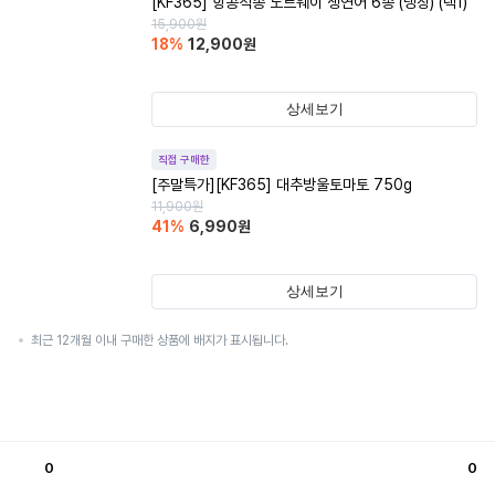
[KF365] 항공직송 노르웨이 생연어 6종 (냉장) (택1)
15,900
원
18
%
12,900
원
상세보기
직접 구매한
[주말특가][KF365] 대추방울토마토 750g
11,900
원
41
%
6,990
원
상세보기
최근 12개월 이내 구매한 상품에 배지가 표시됩니다.
0
0