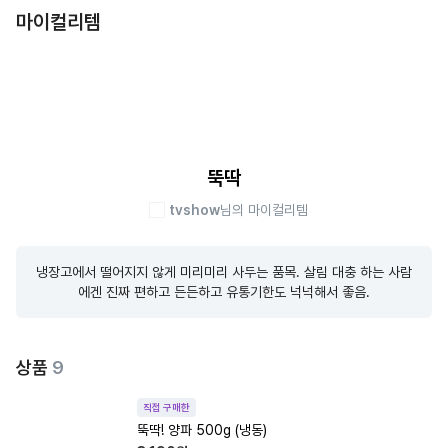
마이컬리템
뚝딱
tvshow
님의 마이컬리템
냉장고에서 떨어지지 않게 미리미리 사두는 품목. 살림 대충 하는 사람
에겐 진짜 편하고 든든하고 유통기한도 넉넉해서 좋음.
상품
9
직접 구매한
뚝딱! 양파 500g (냉동)