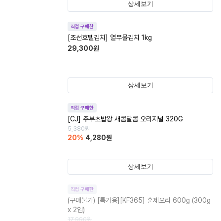
상세보기
직접 구매한
[조선호텔김치] 열무물김치 1kg
29,300
원
상세보기
직접 구매한
[CJ] 주부초밥왕 새콤달콤 오리지널 320G
5,380
원
20
%
4,280
원
상세보기
직접 구매한
(구매불가)
[특가용][KF365] 훈제오리 600g (300g
x 2입)
17,990
원