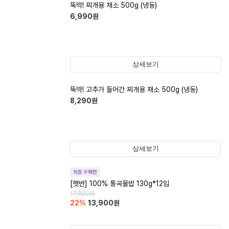
뚝딱! 찌개용 채소 500g (냉동)
6,990
원
상세보기
뚝딱! 고추가 들어간 찌개용 채소 500g (냉동)
8,290
원
상세보기
직접 구매한
[햇반] 100% 통곡물밥 130g*12입
17,900
원
22
%
13,900
원