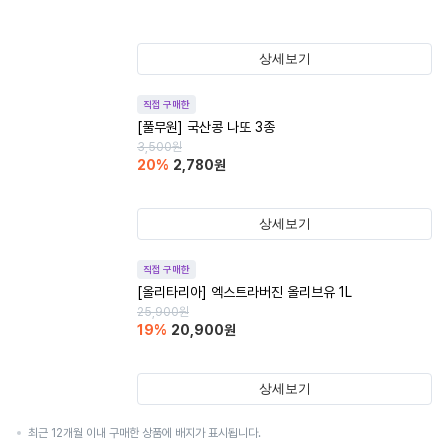
상세보기
직접 구매한
[풀무원] 국산콩 나또 3종
3,500
원
20
%
2,780
원
상세보기
직접 구매한
[올리타리아] 엑스트라버진 올리브유 1L
25,900
원
19
%
20,900
원
상세보기
최근 12개월 이내 구매한 상품에 배지가 표시됩니다.