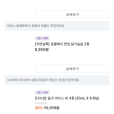
상세보기
마마스 말해뭐해 다 잘해서 피클도 맛있더라요
직접 구매한
[자연실록] 동물복지 한입 닭가슴살 2종
8,300
원
상세보기
다이어터 유지어터 냉장고에 닭가 정도는 무조건 있어야죠
직접 구매한
[다이센] 밀크 아이스 바 4종 (30mL X 8개입)
12,520
원
20
%
10,016
원