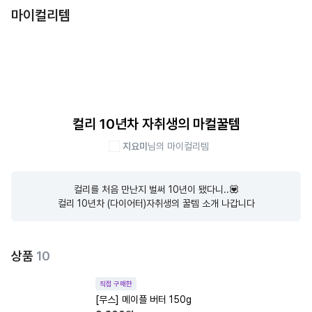
마이컬리템
컬리 10년차 자취생의 마컬꿀템
지요미
님의 마이컬리템
컬리를 처음 만난지 벌써 10년이 됐다니..💟

컬리 10년차 (다이어터)자취생의 꿀템 소개 나갑니다
상품
10
직접 구매한
[무스] 메이플 버터 150g