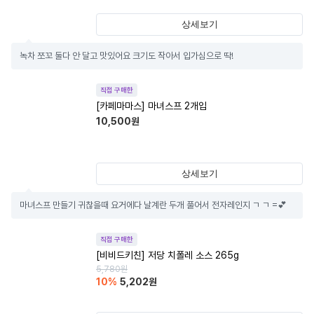
상세보기
녹차 쪼꼬 둘다 안 달고 맛있어요 크기도 작아서 입가심으로 딱!
직접 구매한
[카페마마스] 마녀스프 2개입
10,500
원
상세보기
마녀스프 만들기 귀찮을때 요거에다 날계란 두개 풀어서 전자레인지 ㄱ ㄱ =💕
직접 구매한
[비비드키친] 저당 치폴레 소스 265g
5,780
원
10
%
5,202
원