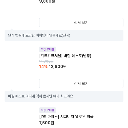
9,800
원
상세보기
단게 땡길때 요만한 아이템이 없을게요(진지)
직접 구매한
[위크위크서울] 바질 페스토(냉장)
14,700
원
14
%
12,600
원
상세보기
바질 페스토 여러개 먹어 봤지만 얘가 최고야요
직접 구매한
[카페마마스] 시그니처 옐로우 피클
7,500
원