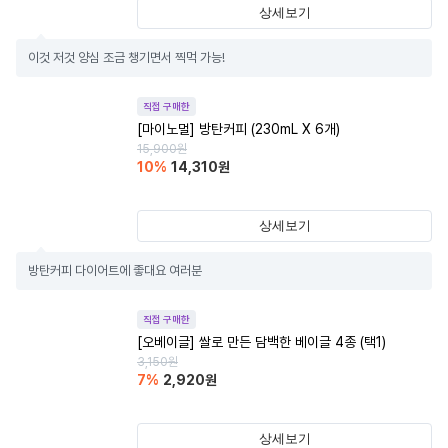
상세보기
이것 저것 양심 조금 챙기면서 찍먹 가능!
직접 구매한
[마이노멀] 방탄커피 (230mL X 6개)
15,900
원
10
%
14,310
원
상세보기
방탄커피 다이어트에 좋대요 여러분
직접 구매한
[오베이글] 쌀로 만든 담백한 베이글 4종 (택1)
3,150
원
7
%
2,920
원
상세보기