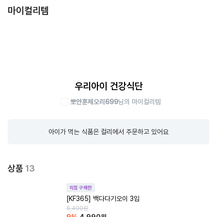
마이컬리템
우리아이 건강식단
뽀얀훈제오리699
님의 마이컬리템
아이가 먹는 식품은 컬리에서 주문하고 있어요
상품
13
직접 구매한
[KF365] 백다다기오이 3입
5,490
원