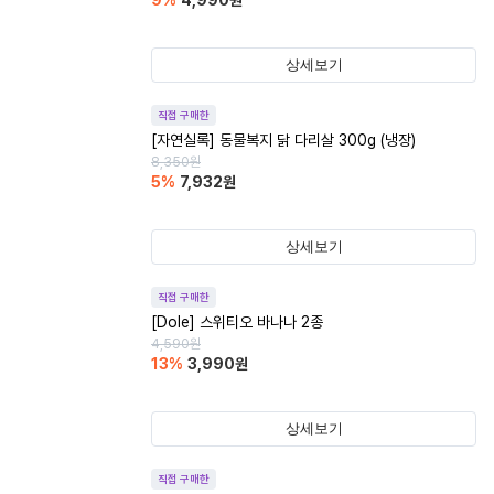
9
%
4,990
원
상세보기
직접 구매한
[자연실록] 동물복지 닭 다리살 300g (냉장)
8,350
원
5
%
7,932
원
상세보기
직접 구매한
[Dole] 스위티오 바나나 2종
4,590
원
13
%
3,990
원
상세보기
직접 구매한