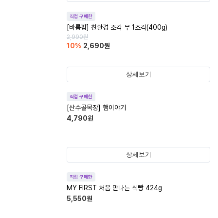
직접 구매한
[바름팜] 친환경 조각 무 1조각(400g)
2,990
원
10
%
2,690
원
상세보기
직접 구매한
[산수골목장] 햄이야기
4,790
원
상세보기
직접 구매한
MY FIRST 처음 만나는 식빵 424g
5,550
원