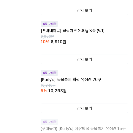
상세보기
직접 구매한
[포비베이글] 크림치즈 200g 8종 (택1)
9,900
원
10
%
8,910
원
상세보기
직접 구매한
[Kurly's] 동물복지 백색 유정란 20구
10,840
원
5
%
10,298
원
상세보기
직접 구매한
(구매불가)
[Kurly's] 자유방목 동물복지 유정란 15구