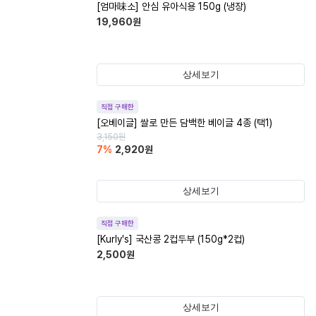
[엄마味소] 안심 유아식용 150g (냉장)
19,960
원
상세보기
직접 구매한
[오베이글] 쌀로 만든 담백한 베이글 4종 (택1)
3,150
원
7
%
2,920
원
상세보기
직접 구매한
[Kurly's] 국산콩 2컵두부 (150g*2컵)
2,500
원
상세보기