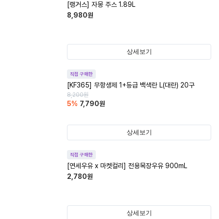
[랭거스] 자몽 주스 1.89L
8,980
원
상세보기
직접 구매한
[KF365] 무항생제 1+등급 백색란 L(대란) 20구
8,200
원
5
%
7,790
원
상세보기
직접 구매한
[연세우유 x 마켓컬리] 전용목장우유 900mL
2,780
원
상세보기