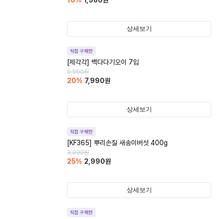
10
%
1,980
원
상세보기
직접 구매한
[제각각] 백다다기오이 7입
9,990
원
20
%
7,990
원
상세보기
직접 구매한
[KF365] 뿌리손질 새송이버섯 400g
3,990
원
25
%
2,990
원
상세보기
직접 구매한