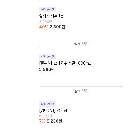
직접 구매한
알배기 배추 1봉
3,990
원
40
%
2,390
원
상세보기
직접 구매한
[풀무원] 요리육수 전골 1000mL
3,980
원
상세보기
직접 구매한
[엄마밥상] 청국장
6,700
원
7
%
6,230
원