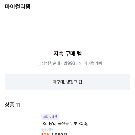
마이컬리템
지속 구매 템
담백한순대국밥993
님의 마이컬리템
재구매, 냉장고 킵
상품
11
직접 구매한
[Kurly's] 국산콩 두부 300g
2,200
원