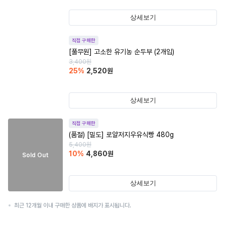
상세보기
직접 구매한
[풀무원] 고소한 유기농 순두부 (2개입)
3,400
원
25
%
2,520
원
상세보기
직접 구매한
(품절)
[밀도] 로얄저지우유식빵 480g
5,400
원
10
%
4,860
원
Sold Out
상세보기
최근 12개월 이내 구매한 상품에 배지가 표시됩니다.