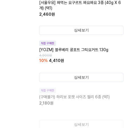
[서울우유] 짜먹는 요구르트 짜요짜요 3종 (40g X 6
개) (택1)
2,460
원
상세보기
직접 구매한
[YOZM] 블루베리 콩포트 그릭요거트 130g
4,900
원
10
%
4,410
원
상세보기
직접 구매한
(구매불가)
하리보 포켓 사이즈 젤리 6종 (택1)
2,180
원
상세보기