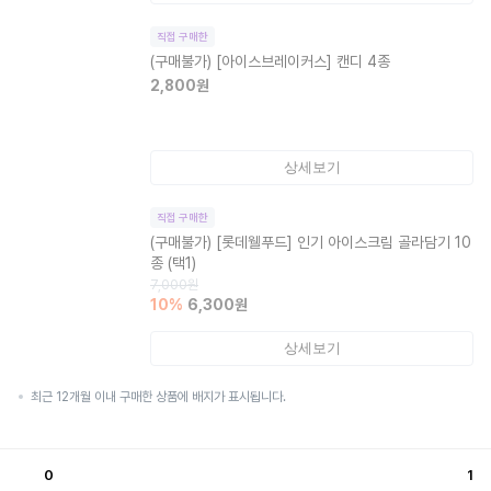
직접 구매한
(구매불가)
[아이스브레이커스] 캔디 4종
2,800
원
상세보기
직접 구매한
(구매불가)
[롯데웰푸드] 인기 아이스크림 골라담기 10
종 (택1)
7,000
원
10
%
6,300
원
상세보기
최근 12개월 이내 구매한 상품에 배지가 표시됩니다.
0
1