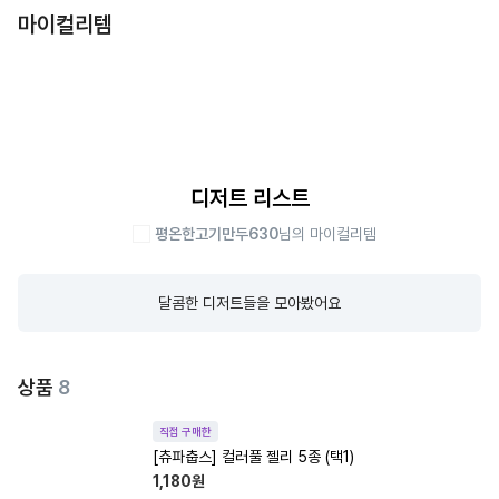
마이컬리템
디저트 리스트
평온한고기만두630
님의 마이컬리템
달콤한 디저트들을 모아봤어요
상품
8
직접 구매한
[츄파춥스] 컬러풀 젤리 5종 (택1)
1,180
원