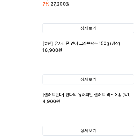
7
%
27,200
원
상세보기
[효탄] 유자레몬 연어 그라브락스 150g (냉장)
16,900
원
상세보기
[샐러드판다] 판다의 유러피안 샐러드 믹스 3종 (택1)
4,900
원
상세보기