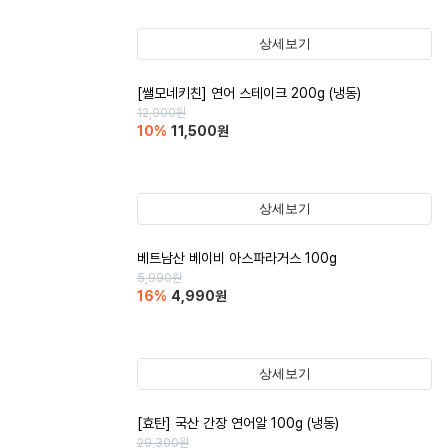
상세보기
[쌜모네키친] 연어 스테이크 200g (냉동)
12,900
원
10
%
11,500
원
상세보기
베트남산 베이비 아스파라거스 100g
5,990
원
16
%
4,990
원
상세보기
[효탄] 국산 간장 연어알 100g (냉동)
29,300
원