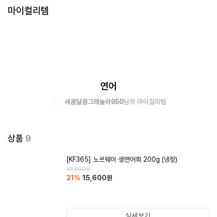
마이컬리템
연어
새콤달콤그래놀라950
님의 마이컬리템
상품
9
[KF365] 노르웨이 생연어회 200g (냉장)
19,900
원
21
%
15,600
원
상세보기