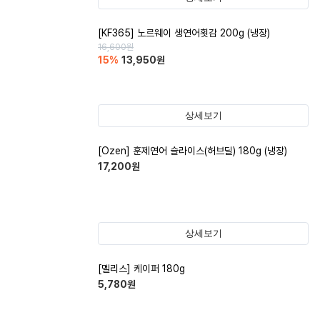
[KF365] 노르웨이 생연어횟감 200g (냉장)
16,600
원
15
%
13,950
원
상세보기
[Ozen] 훈제연어 슬라이스(허브딜) 180g (냉장)
17,200
원
상세보기
[멜리스] 케이퍼 180g
5,780
원