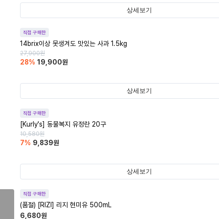
상세보기
직접 구매한
14brix이상 못생겨도 맛있는 사과 1.5kg
27,900
원
28
%
19,900
원
상세보기
직접 구매한
[Kurly's] 동물복지 유정란 20구
10,580
원
7
%
9,839
원
상세보기
직접 구매한
(품절)
[RIZI] 리지 현미유 500mL
6,680
원