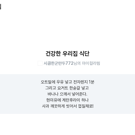
템
건강한 우리집 식단
시큼한군만두772
님의 마이컬리템
오트밀에 우유 넣고 전자렌지 1분

그리고 요거트 한숟갈 넣고 

바나나 으깨서 넣어준다.

현미유에 계란후라이 하나

사과 깨끗하게 씻어서 껍질채로!