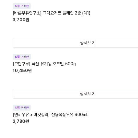
직접 구매한
[바른우유연구소] 그릭요거트 플레인 2종 (택1)
3,700
원
상세보기
직접 구매한
[모던구루] 국산 유기농 오트밀 500g
10,450
원
상세보기
직접 구매한
[연세우유 x 마켓컬리] 전용목장우유 900mL
2,780
원