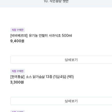
10. 작은용량 햇반
직접 구매한
[비비베르데] 유기농 언필터 사과식초 500ml
9,400
원
상세보기
직접 구매한
[한끼통살] 소스 닭가슴살 13종 (1입/4입) (택1)
3,300
원
상세보기