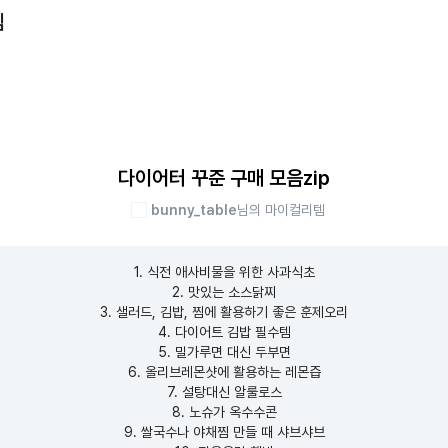
템
다이어터 꾸준 구매 모음zip
bunny_table
님의 마이컬리템
1. 식전 애사비물을 위한 사과식초

2. 맛있는 소스닭찌

3. 샐러드, 김밥, 찜에 활용하기 좋은 훈제오리

4. 다이어트 김밥 필수템

5. 밀가루면 대신 두부면

6. 올리브레몬샷에 활용하는 레몬즙

7. 설탕대신 알룰로스

8. 노슈가 옥수수콘

9. 쌀국수나 야채찜 만들 때 샤브샤브
