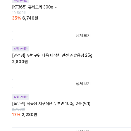
직접 구매한
[KF365] 훈제오리 300g ~
10,500
원
35
%
6,740
원
상세보기
직접 구매한
[만전김] 두번구워 더욱 바삭한 만전 김밥용김 25g
2,800
원
상세보기
직접 구매한
[풀무원] 식물성 지구식단 두부면 100g 2종 (택1)
2,780
원
17
%
2,280
원