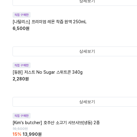
상세보기
직접 구매한
[나탈리스] 프리미엄 레몬 착즙 원액 250mL
6,500
원
상세보기
직접 구매한
[동원] 저스트 No Sugar 스위트콘 340g
2,280
원
상세보기
직접 구매한
[Kim's butcher] 호주산 소고기 샤브샤브(냉동) 2종
16,500
원
15
%
13,990
원