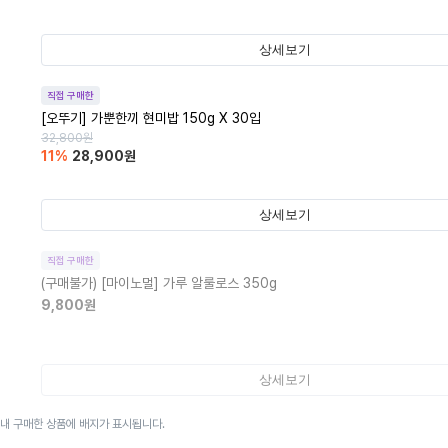
상세보기
직접 구매한
[오뚜기] 가뿐한끼 현미밥 150g X 30입
32,800
원
11
%
28,900
원
상세보기
직접 구매한
(구매불가)
[마이노멀] 가루 알룰로스 350g
9,800
원
상세보기
이내 구매한 상품에 배지가 표시됩니다.