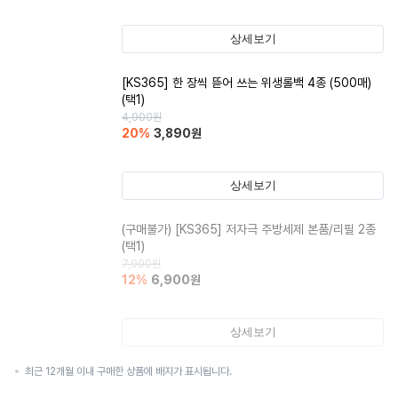
상세보기
[KS365] 한 장씩 뜯어 쓰는 위생롤백 4종 (500매)
(택1)
4,900
원
20
%
3,890
원
상세보기
(구매불가)
[KS365] 저자극 주방세제 본품/리필 2종
(택1)
7,900
원
12
%
6,900
원
상세보기
최근 12개월 이내 구매한 상품에 배지가 표시됩니다.