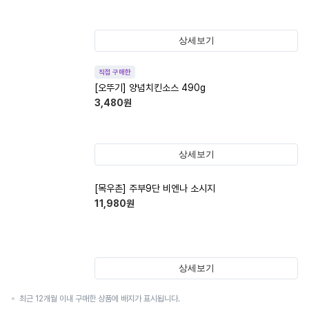
상세보기
직접 구매한
[오뚜기] 양념치킨소스 490g
3,480
원
상세보기
[목우촌] 주부9단 비엔나 소시지
11,980
원
상세보기
최근 12개월 이내 구매한 상품에 배지가 표시됩니다.