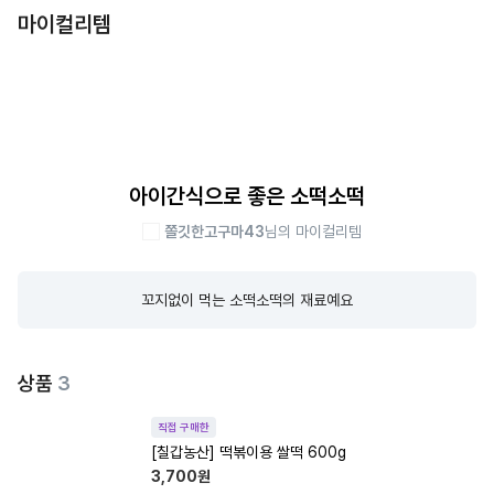
마이컬리템
아이간식으로 좋은 소떡소떡
쫄깃한고구마43
님의 마이컬리템
꼬지없이 먹는 소떡소떡의 재료예요
상품
3
직접 구매한
[칠갑농산] 떡볶이용 쌀떡 600g
3,700
원