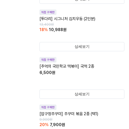
직접 구매한
[투다리] 시그니처 김치우동 (2인분)
13,400
원
18
%
10,988
원
상세보기
직접 구매한
[추억의 국민학교 떡볶이] 국떡 2종
6,500
원
상세보기
직접 구매한
[압구정주꾸미] 주꾸미 볶음 2종 (택1)
9,900
원
20
%
7,900
원