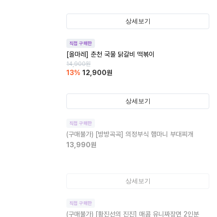
상세보기
직접 구매한
[올마레] 춘천 국물 닭갈비 떡볶이
14,900
원
13
%
12,900
원
상세보기
직접 구매한
(구매불가)
[방방곡곡] 의정부식 햄마니 부대찌개
13,990
원
상세보기
직접 구매한
(구매불가)
[황진선의 진진] 매콤 유니짜장면 2인분