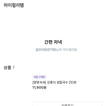
마이컬리템
간편 저녁
얇은비빔면785
님의 마이컬리템
상품
7
직접 구매한
[방방곡곡] 강릉식 장칼국수 2인분
11,900
원
상세보기