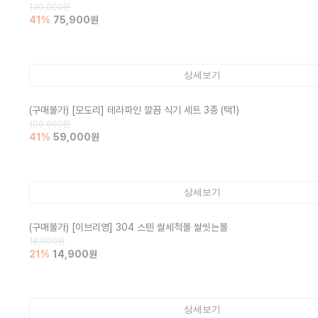
130,000
원
41
%
75,900
원
상세보기
(구매불가)
[모도리] 테라파인 깔끔 식기 세트 3종 (택1)
100,000
원
41
%
59,000
원
상세보기
(구매불가)
[이브리영] 304 스텐 쌀세척볼 쌀씻는볼
18,900
원
21
%
14,900
원
상세보기