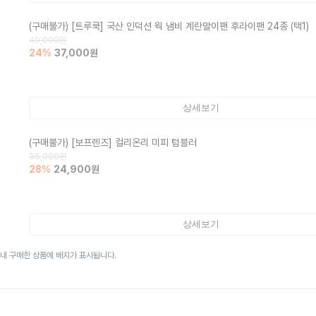
(구매불가)
[트루쿡] 국산 인덕션 웍 냄비 계란말이팬 후라이팬 24종 (택1)
49,000
원
24
%
37,000
원
상세보기
(구매불가)
[보프렌즈] 컬리온리 미피 텀블러
35,000
원
28
%
24,900
원
상세보기
이내 구매한 상품에 배지가 표시됩니다.