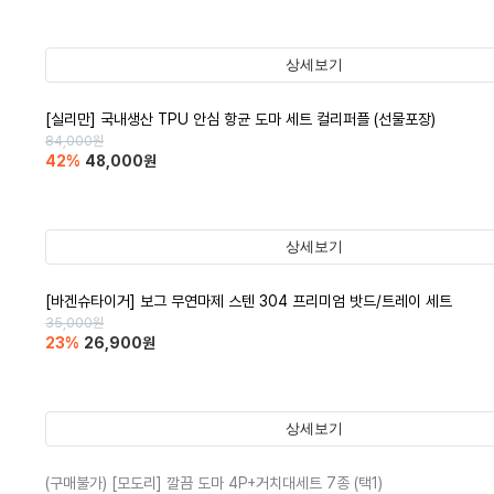
상세보기
[실리만] 국내생산 TPU 안심 항균 도마 세트 컬리퍼플 (선물포장)
84,000
원
42
%
48,000
원
상세보기
[바겐슈타이거] 보그 무연마제 스텐 304 프리미엄 밧드/트레이 세트
35,000
원
23
%
26,900
원
상세보기
(구매불가)
[모도리] 깔끔 도마 4P+거치대세트 7종 (택1)