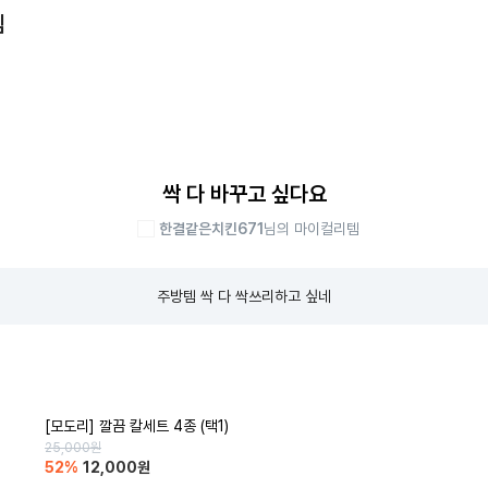
템
싹 다 바꾸고 싶다요
한결같은치킨671
님의 마이컬리템
주방템 싹 다 싹쓰리하고 싶네
[모도리] 깔끔 칼세트 4종 (택1)
25,000
원
52
%
12,000
원