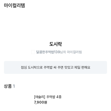
마이컬리템
도시락
달콤한주먹밥139
님의 마이컬리템
점심 도시락으로 주먹밥 싸 주면 맛있고 제일 편해요
상품
1
[애슐리] 주먹밥 4종
7,900
원