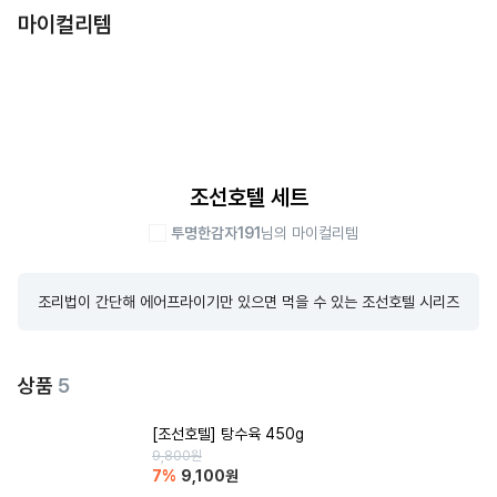
마이컬리템
조선호텔 세트
투명한감자191
님의 마이컬리템
조리법이 간단해 에어프라이기만 있으면 먹을 수 있는 조선호텔 시리즈
상품
5
[조선호텔] 탕수육 450g
9,800
원
7
%
9,100
원