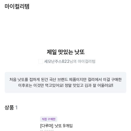
마이컬리템
제일 맛있는 낫또
세모난주스822
님의 마이컬리템
처음 낫또를 접하게 된건 국산 브랜드 제품이지만 컬리에서 이걸 구매한 
이후로는 이것만 먹고있어요! 정말 맛있고 김과 잘 어울려요!!
상품
1
직접 구매한
[다루마] 낫또 9개입