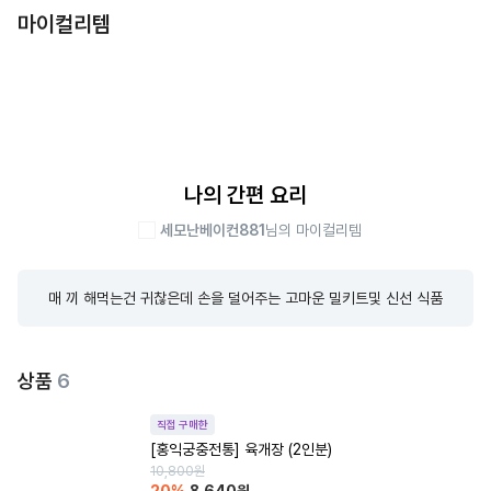
마이컬리템
나의 간편 요리
세모난베이컨881
님의 마이컬리템
매 끼 해먹는건 귀찮은데 손을 덜어주는 고마운 밀키트및 신선 식품
상품
6
직접 구매한
[홍익궁중전통] 육개장 (2인분)
10,800
원