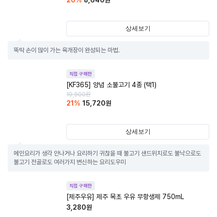
20
%
8,640
원
상세보기
뚝딱 손이 많이 가는 육개장이 완성되는 마법.
직접 구매한
[KF365] 양념 소불고기 4종 (택1)
19,900
원
21
%
15,720
원
상세보기
메인요리가 생각 안나거나 요리하기 귀찮을 때 불고기 샌드위치로도 불낙으로도 
불고기 전골로도 여러가지 변신하는 요리도우미
직접 구매한
[제주우유] 제주 목초 우유 무항생제 750mL
3,280
원