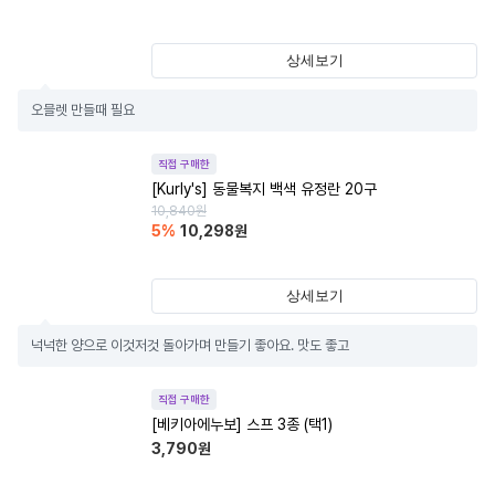
상세보기
오믈렛 만들때 필요
직접 구매한
[Kurly's] 동물복지 백색 유정란 20구
10,840
원
5
%
10,298
원
상세보기
넉넉한 양으로 이것저것 돌아가며 만들기 좋아요. 맛도 좋고
직접 구매한
[베키아에누보] 스프 3종 (택1)
3,790
원