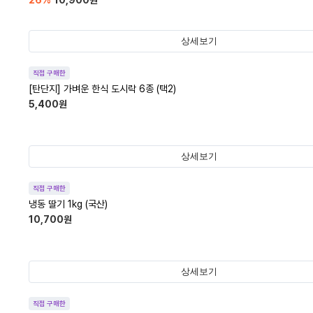
26
%
10,900
원
상세보기
직접 구매한
[탄단지] 가벼운 한식 도시락 6종 (택2)
5,400
원
상세보기
직접 구매한
냉동 딸기 1kg (국산)
10,700
원
상세보기
직접 구매한