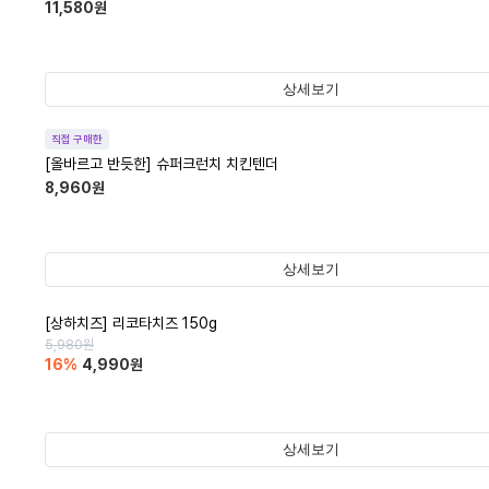
11,580
원
상세보기
직접 구매한
[올바르고 반듯한] 슈퍼크런치 치킨텐더
8,960
원
상세보기
[상하치즈] 리코타치즈 150g
5,980
원
16
%
4,990
원
상세보기