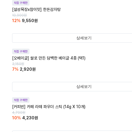
직접 구매한
[설성목장x참이맛] 한돈감자탕
10,900
원
12
%
9,550
원
상세보기
직접 구매한
[오베이글] 쌀로 만든 담백한 베이글 4종 (택1)
3,150
원
7
%
2,920
원
상세보기
직접 구매한
[커피빈] 카페 라떼 파우더 스틱 (14g X 10개)
4,700
원
10
%
4,230
원