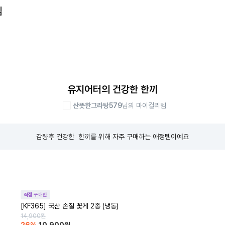
템
유지어터의 건강한 한끼
산뜻한그라탕579
님의 마이컬리템
감량후 건강한  한끼를 위해 자주 구매하는 애정템이예요
직접 구매한
[KF365] 국산 손질 꽃게 2종 (냉동)
14,900
원