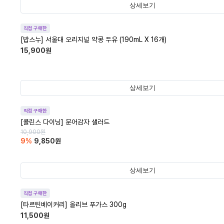
상세보기
직접 구매한
[밥스누] 서울대 오리지널 약콩 두유 (190mL X 16개)
15,900
원
상세보기
직접 구매한
[콜린스 다이닝] 문어감자 샐러드
10,900
원
9
%
9,850
원
상세보기
직접 구매한
[타르틴베이커리] 올리브 푸가스 300g
11,500
원