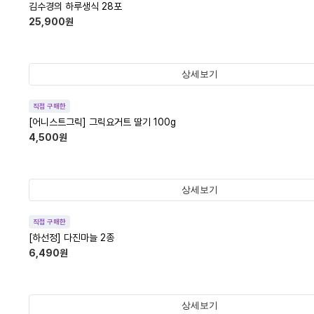
김수경의 하루생식 28포
25,900
원
상세보기
직접 구매한
[어니스트그릭] 그릭요거트 딸기 100g
4,500
원
상세보기
직접 구매한
[하선정] 다진마늘 2종
6,490
원
상세보기