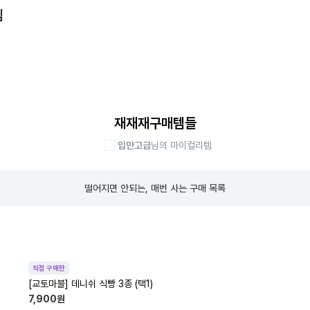
템
재재재구매템들
입만고급
님의 마이컬리템
떨어지면 안되는, 매번 사는 구매 목록
직접 구매한
[교토마블] 데니쉬 식빵 3종 (택1)
7,900
원