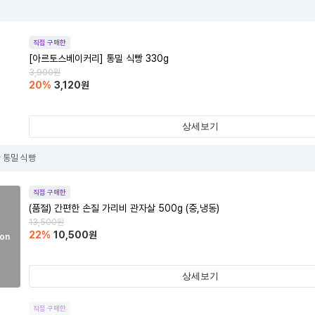
워
직접 구매한
[아르토스베이커리] 통밀 식빵 330g
3,900
원
20
%
3,120
원
상세보기
 통밀 식빵
직접 구매한
(품절)
간편한 손질 가리비 관자살 500g (중,냉동)
13,500
원
22
%
10,500
원
on
상세보기
직접 구매한