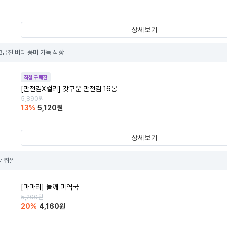
상세보기
고급진 버터 풍미 가득 식빵
직접 구매한
[만전김X컬리] 갓구운 만전김 16봉
5,890
원
13
%
5,120
원
상세보기
삭 짭짤
[마마리] 들깨 미역국
5,200
원
20
%
4,160
원