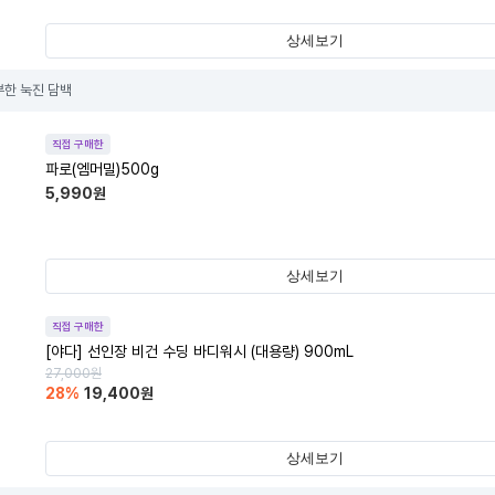
상세보기
부한 눅진 담백
직접 구매한
파로(엠머밀)500g
5,990
원
상세보기
직접 구매한
[야다] 선인장 비건 수딩 바디워시 (대용량) 900mL
27,000
원
28
%
19,400
원
상세보기