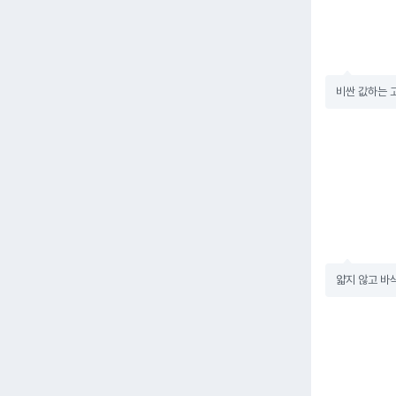
비싼 값하는 
얇지 않고 바