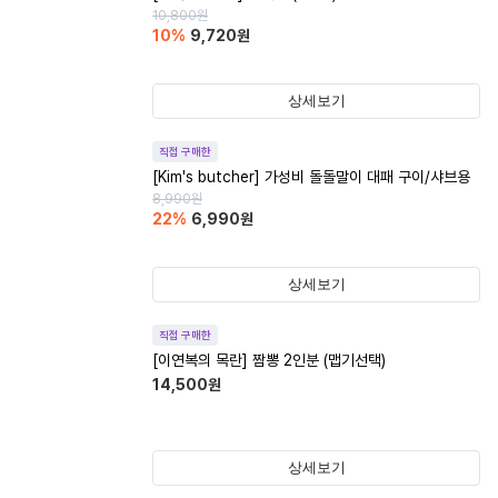
10,800
원
10
%
9,720
원
상세보기
직접 구매한
[Kim's butcher] 가성비 돌돌말이 대패 구이/샤브용
8,990
원
22
%
6,990
원
상세보기
직접 구매한
[이연복의 목란] 짬뽕 2인분 (맵기선택)
14,500
원
상세보기