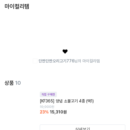
마이컬리템
❤️
단짠단짠오리고기776
님의 마이컬리템
상품
10
직접 구매한
[KF365] 양념 소불고기 4종 (택1)
19,900
원
23
%
15,310
원
상세보기