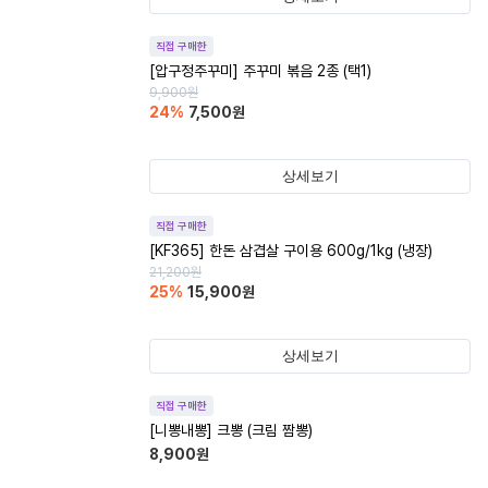
직접 구매한
[압구정주꾸미] 주꾸미 볶음 2종 (택1)
9,900
원
24
%
7,500
원
상세보기
직접 구매한
[KF365] 한돈 삼겹살 구이용 600g/1kg (냉장)
21,200
원
25
%
15,900
원
상세보기
직접 구매한
[니뽕내뽕] 크뽕 (크림 짬뽕)
8,900
원