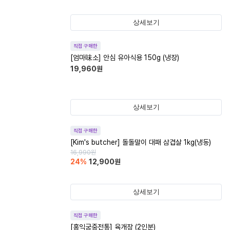
상세보기
직접 구매한
[엄마味소] 안심 유아식용 150g (냉장)
19,960
원
상세보기
직접 구매한
[Kim's butcher] 돌돌말이 대패 삼겹살 1kg(냉동)
16,990
원
24
%
12,900
원
상세보기
직접 구매한
[홍익궁중전통] 육개장 (2인분)