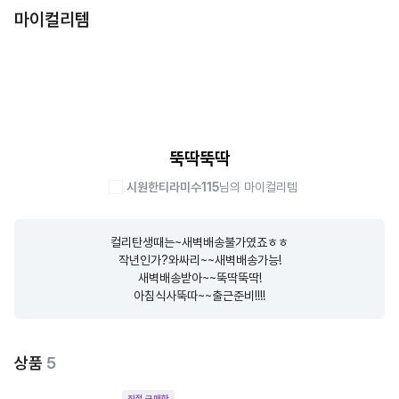
마이컬리템
뚝딱뚝딱
시원한티라미수115
님의 마이컬리템
컬리탄생때는~새벽배송불가였죠ㅎㅎ

작년인가?와싸리~~새벽배송가능!

새벽배송받아~~뚝딱뚝딱!

아침식사뚝따~~출근준비!!!!
상품
5
직접 구매한