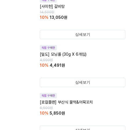
[사미헌] 갈비탕
14,500
원
10
%
13,050
원
상세보기
직접 구매한
[밀도] 모닝롤 (30g X 6개입)
4,990
원
10
%
4,491
원
상세보기
직접 구매한
[로컬플랜] 부산식 물떡&어묵꼬치
6,500
원
10
%
5,850
원